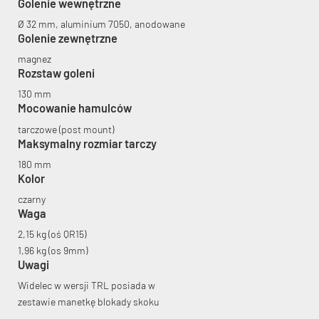
Golenie wewnętrzne
Ø 32 mm, aluminium 7050, anodowane
Golenie zewnętrzne
magnez
Rozstaw goleni
130 mm
Mocowanie hamulców
tarczowe (post mount)
Maksymalny rozmiar tarczy
180 mm
Kolor
czarny
Waga
2,15 kg (oś QR15)
1,96 kg (os 9mm)
Uwagi
Widelec w wersji TRL posiada w
zestawie manetkę blokady skoku