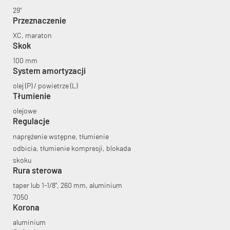
29"
Przeznaczenie
XC, maraton
Skok
100 mm
System amortyzacji
KryptoFlex Key Cable
olej (P) / powietrze (L)
Tłumienie
34,90 zł*
89,00 zł*
olejowe
Regulacje
naprężenie wstępne, tłumienie
odbicia, tłumienie kompresji, blokada
skoku
Rura sterowa
taper lub 1-1/8", 260 mm, aluminium
7050
Korona
aluminium