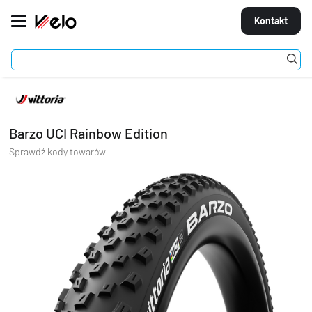
Kontakt
Ogumienie
Opony
Barzo UCI Rainbow Edition
MARKI
ROWERY
Barzo UCI Rainbow Edition
CZĘŚCI
Sprawdź kody towarów
AKCESORIA
STROJE
OGUMIENIE
KOŁA