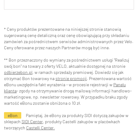
* Ceny produktów prezentowane na niniejszej stronie stanowią
sugerowaną cenę detaliczną oraz cenę obowiązującą przy składaniu
zamówień za pośrednictwem serwisów administrowanych przez Velo.
Ceny oferowane przez naszych Partnerów mogą być inne.
** Bon przeznaczony do wymiany za pośrednictwem usługi "Realizuj
swój bon" na towary z oferty VELO, aktualnie dostępnej na stronie
odbierzebon.pl
, w ramach sprzedaży premiowej. Dowiedz się jak
otrzymać Bon towarowy na
stronie promocji
. Prezentowana wartość
eBonu uwzględnia fakt wyrażenia - w procesie rejestracji w
Panelu
klienta
- zgody na otrzymywanie drogą mailową informacji handlowo-
marketingowe, np. newsletter rowerowy. W przypadku braku zgody
wartość eBonu zostanie obniżona o 10 zł.
eBon
Pamiętaj, że eBony za produkty SIDI dotyczą zakupów w
sklepach
SIDI Center
, produkty Castelli zakupów w placówkach
tworzących
Castelli Center.