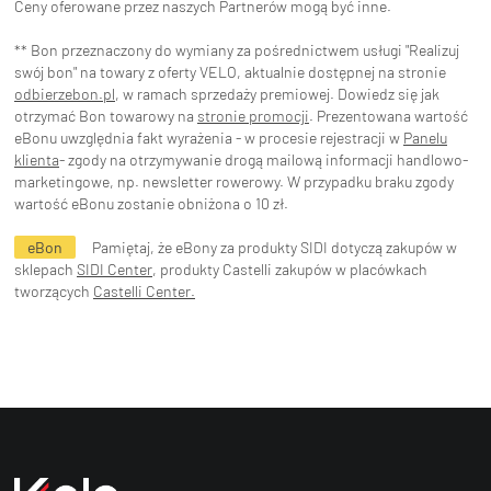
Ceny oferowane przez naszych Partnerów mogą być inne.
** Bon przeznaczony do wymiany za pośrednictwem usługi "Realizuj
swój bon" na towary z oferty VELO, aktualnie dostępnej na stronie
odbierzebon.pl
, w ramach sprzedaży premiowej. Dowiedz się jak
otrzymać Bon towarowy na
stronie promocji
. Prezentowana wartość
eBonu uwzględnia fakt wyrażenia - w procesie rejestracji w
Panelu
klienta
- zgody na otrzymywanie drogą mailową informacji handlowo-
marketingowe, np. newsletter rowerowy. W przypadku braku zgody
wartość eBonu zostanie obniżona o 10 zł.
eBon
Pamiętaj, że eBony za produkty SIDI dotyczą zakupów w
sklepach
SIDI Center
, produkty Castelli zakupów w placówkach
tworzących
Castelli Center.