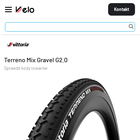
Kontakt
Ogumienie
Opony
Terreno Mix Gravel G2.0
MARKI
ROWERY
Terreno Mix Gravel G2.0
CZĘŚCI
Sprawdź kody towarów
AKCESORIA
STROJE
OGUMIENIE
KOŁA