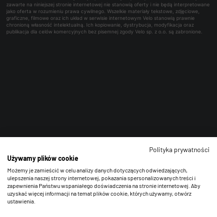
zawarte na niniejszej stronie internetowej nie stanowią oferty i nie będą interpretowane
jako oferta w rozumieniu prawa cywilnego. Wszelkie materiały tekstowe, zdjęciowe,
graficzne, filmowe oraz ich układ w serwisie internetowym Velo stanowią prawnie
chronioną własność intelektualną. Ich kopiowanie, dystrybucja, modyfikacja oraz
publikacja dla celów komercyjnych bez pisemnej zgody Velo sp. z o.o. są zabronione.
Polityka prywatności
Używamy plików cookie
Możemy je zamieścić w celu analizy danych dotyczących odwiedzających,
ulepszenia naszej strony internetowej, pokazania spersonalizowanych treści i
zapewnienia Państwu wspaniałego doświadczenia na stronie internetowej. Aby
uzyskać więcej informacji na temat plików cookie, których używamy, otwórz
ustawienia.