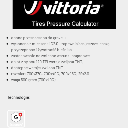
opona przeznaczona do gravelu
KryptoFlex Key Cable
wykonana z mieszanki G2.0 - zapewniająca jeszcze lepszą
przyczepność i żywotność bieżnika
zastosowanie na zmienne warunki pogodowe
34,90 zł*
89,00 zł*
oplot z nylonu 120 TPI wersja zwijana TNT,
dostępne wersje: zwijana TNT
rozmiar: 700x37C, 700x40C, 700x45C, 29x2.0
waga 500 gram (700x40C)
Technologie: