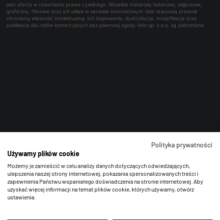
jako oferta w rozumieniu prawa cywilnego. Wszelkie materiały tekstowe, zdjęciowe,
graficzne, filmowe oraz ich układ w serwisie internetowym Velo stanowią prawnie
chronioną własność intelektualną. Ich kopiowanie, dystrybucja, modyfikacja oraz
publikacja dla celów komercyjnych bez pisemnej zgody Velo sp. z o.o. są zabronione.
Polityka prywatności
Używamy plików cookie
Możemy je zamieścić w celu analizy danych dotyczących odwiedzających,
ulepszenia naszej strony internetowej, pokazania spersonalizowanych treści i
zapewnienia Państwu wspaniałego doświadczenia na stronie internetowej. Aby
uzyskać więcej informacji na temat plików cookie, których używamy, otwórz
ustawienia.