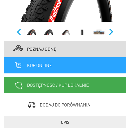
TRENING
WYPRZEDAŻ
OUTLET
NOWOŚCI
POZNAJ CENĘ
BONY
PROMOCJE
KUP ONLINE
KONTAKT
Kup bon podarunkowy
EN
Zestawy opon Vittoria teraz w
DOSTĘPNOŚĆ / KUP LOKALNIE
promocji z eBonem 60zł na kolejne
Kup bon podarunkowy
zakupy!
DODAJ DO PORÓWNANIA
Sprawdź teraz >>>
OPIS