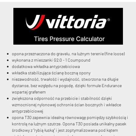
KryptoFlex Key Cable
opona przeznaczona do gravelu, na luźnym terenie (fine loose)
wykonana z mieszanki G2.0 - 1 Coumpound
34,90 zł*
89,00 zł*
dodatkowa wkładka antyprzebiciowa
wkładka stabilizująca ścianę boczną opony
niezawodność, trwałość i wydajność, stworzona na długie
dystanse, bez względu na pogodę, dzięki formule Endurance
wspartej grafenem
zwiększona odporność na przebicie i stabilność dzięki
wzmocnionej nylonowej ochronie ścian bocznych i wkładce
antyprzebiciowej
opona T30 zapewnia idealną równowagę pomiędzy szybkością i
kontrolą na luźnym szutrze. Opona T30 posiada unikalny pasek
środkowy z "rybią łuską" i jest zoptymalizowana pod kątem