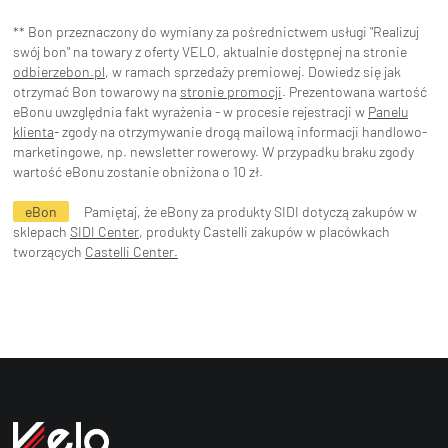
** Bon przeznaczony do wymiany za pośrednictwem usługi "Realizuj
swój bon" na towary z oferty VELO, aktualnie dostępnej na stronie
odbierzebon.pl
, w ramach sprzedaży premiowej. Dowiedz się jak
otrzymać Bon towarowy na
stronie promocji
. Prezentowana wartość
eBonu uwzględnia fakt wyrażenia - w procesie rejestracji w
Panelu
klienta
- zgody na otrzymywanie drogą mailową informacji handlowo-
marketingowe, np. newsletter rowerowy. W przypadku braku zgody
wartość eBonu zostanie obniżona o 10 zł.
eBon
Pamiętaj, że eBony za produkty SIDI dotyczą zakupów w
sklepach
SIDI Center
, produkty Castelli zakupów w placówkach
tworzących
Castelli Center.