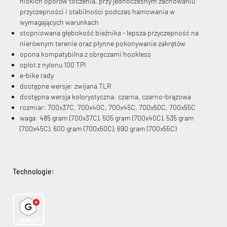
niskich oporów toczenia, przy jednoczesnym zachowaniu
przyczepności i stabilności podczas hamowania w
wymagających warunkach
stopniowana głębokość bieżnika - lepsza przyczepność na
nierównym terenie oraz płynne pokonywanie zakrętów
opona kompatybilna z obręczami hookless
oplot z nylonu 100 TPI
e-bike rady
dostępne wersje: zwijana TLR
dostępna wersja kolorystyczna: czarna, czarno-brązowa
rozmiar: 700x37C, 700x40C, 700x45C, 700x50C, 700x55C
waga: 485 gram (700x37C), 505 gram (700x40C), 535 gram
(700x45C), 600 gram (700x50C), 690 gram (700x55C)
Technologie: