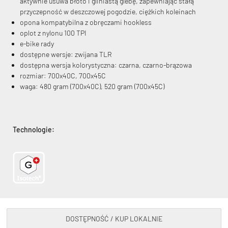
aktywnie usuwa błoto i gliniastą glebę, zapewniając stałą
przyczepność w deszczowej pogodzie, ciężkich koleinach
opona kompatybilna z obręczami hookless
oplot z nylonu 100 TPI
e-bike rady
dostępne wersje: zwijana TLR
dostępna wersja kolorystyczna: czarna, czarno-brązowa
rozmiar: 700x40C, 700x45C
waga: 480 gram (700x40C), 520 gram (700x45C)
Technologie:
DOSTĘPNOŚĆ / KUP LOKALNIE