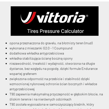
KryptoFlex Key Cable
opona przeznaczona do gravelu, na błotnisty teren (mud)
wykonana z mieszanki G2.0 - 1 Coumpound
34,90 zł*
89,00 zł*
dodatkowa wkładka antyprzebiciowa
wkładka stabilizująca ścianę boczną opony
niezawodność, trwałość i wydajność, stworzona na długie
dystanse, bez względu na pogodę, dzięki formule Endurance
wspartej grafenem
zwiększona odporność na przebicie i stabilność dzięki
wzmocnionej nylonowej ochronie ścian bocznych i wkładce
antyprzebiciowej
T90 zapewnia maksymalną przyczepność w głębokim błocie, na
śliskim terenie i na nierównych odcinkach
T90 została wyposażona w samoczyszczący bieżnik, który