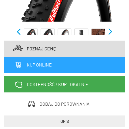
TRENING
WYPRZEDAŻ
OUTLET
NOWOŚCI
POZNAJ CENĘ
BONY
PROMOCJE
KUP ONLINE
KONTAKT
Kup bon podarunkowy
EN
Zestawy opon Vittoria teraz w
DOSTĘPNOŚĆ / KUP LOKALNIE
promocji z eBonem 60zł na kolejne
Kup bon podarunkowy
zakupy!
DODAJ DO PORÓWNANIA
Sprawdź teraz >>>
OPIS