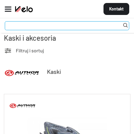
Kontakt
Stroje
Kaski i akcesoria
MARKI
ROWERY
Filtruj i sortuj
CZĘŚCI
Kaski
AKCESORIA
STROJE
OGUMIENIE
KOŁA