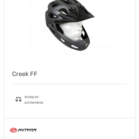
KryptoFlex Key Cable
34,90 zł*
89,00 zł*
Creek FF