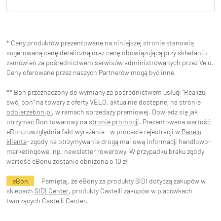
* Ceny produktów prezentowane na niniejszej stronie stanowią
sugerowaną cenę detaliczną oraz cenę obowiązującą przy składaniu
zamówień za pośrednictwem serwisów administrowanych przez Velo.
Ceny oferowane przez naszych Partnerów mogą być inne.
** Bon przeznaczony do wymiany za pośrednictwem usługi "Realizuj
swój bon" na towary z oferty VELO, aktualnie dostępnej na stronie
odbierzebon.pl
, w ramach sprzedaży premiowej. Dowiedz się jak
otrzymać Bon towarowy na
stronie promocji
. Prezentowana wartość
eBonu uwzględnia fakt wyrażenia - w procesie rejestracji w
Panelu
klienta
- zgody na otrzymywanie drogą mailową informacji handlowo-
marketingowe, np. newsletter rowerowy. W przypadku braku zgody
wartość eBonu zostanie obniżona o 10 zł.
eBon
Pamiętaj, że eBony za produkty SIDI dotyczą zakupów w
sklepach
SIDI Center
, produkty Castelli zakupów w placówkach
tworzących
Castelli Center.