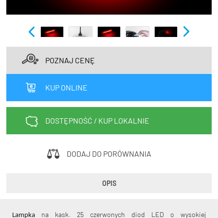
TRENING
WYPRZEDAŻ
OUTLET
POZNAJ CENĘ
NOWOŚCI
BONY
KUP ONLINE
PROMOCJE
KONTAKT
DOSTĘPNOŚĆ / KUP LOKALNIE
Kup bon podarunkowy
EN
Zestawy opon Vittoria teraz w
promocji z eBonem 60zł na kolejne
DODAJ DO PORÓWNANIA
Kup bon podarunkowy
zakupy!
OPIS
Sprawdź teraz >>>
na kask. 25 czerwonych diod LED o wysokiej
Lampka