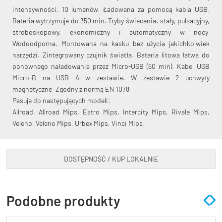
intensywności, 10 lumenów. Ładowana za pomocą kabla USB.
Bateria wytrzymuje do 350 min. Tryby świecenia: stały, pulsacyjny,
stroboskopowy, ekonomiczny i automatyczny w nocy.
Wodoodporna. Montowana na kasku bez użycia jakichkolwiek
narzędzi. Zintegrowany czujnik światła. Bateria litowa łatwa do
ponownego naładowania przez Micro-USB (60 min). Kabel USB
KryptoFlex Key Cable
Micro-B na USB A w zestawie. W zestawie 2 uchwyty
magnetyczne. Zgodny z normą EN 1078
34,90 zł*
89,00 zł*
Pasuje do następujących modeli:
Allroad, Allroad Mips, Estro Mips, Intercity Mips, Rivale Mips,
Veleno, Veleno Mips, Urbex Mips, Vinci Mips.
DOSTĘPNOŚĆ / KUP LOKALNIE
Podobne produkty