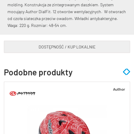
molding. Konstrukcja ze zintegrowanym daszkiem. System
mocujący Author DialFit. 12 otworów wentylacyjnych. W otworach
od czoła siateczka przeciw owadom. Wkładki antybakteryjne.
Waga: 220 g. Rozmiar: 48-54 cm.
KryptoFlex Key Cable
DOSTĘPNOŚĆ / KUP LOKALNIE
34,90 zł*
89,00 zł*
Podobne produkty
Author