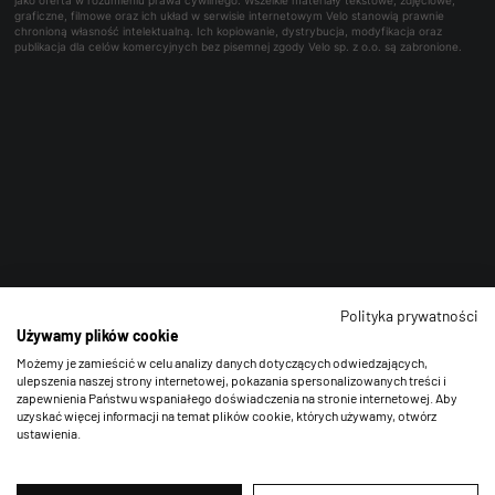
graficzne, filmowe oraz ich układ w serwisie internetowym Velo stanowią prawnie
chronioną własność intelektualną. Ich kopiowanie, dystrybucja, modyfikacja oraz
publikacja dla celów komercyjnych bez pisemnej zgody Velo sp. z o.o. są zabronione.
Polityka prywatności
Używamy plików cookie
Możemy je zamieścić w celu analizy danych dotyczących odwiedzających,
ulepszenia naszej strony internetowej, pokazania spersonalizowanych treści i
zapewnienia Państwu wspaniałego doświadczenia na stronie internetowej. Aby
uzyskać więcej informacji na temat plików cookie, których używamy, otwórz
ustawienia.