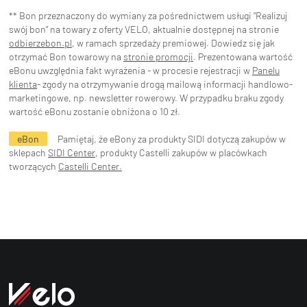
** Bon przeznaczony do wymiany za pośrednictwem usługi "Realizuj
swój bon" na towary z oferty VELO, aktualnie dostępnej na stronie
odbierzebon.pl
, w ramach sprzedaży premiowej. Dowiedz się jak
otrzymać Bon towarowy na
stronie promocji
. Prezentowana wartość
eBonu uwzględnia fakt wyrażenia - w procesie rejestracji w
Panelu
klienta
- zgody na otrzymywanie drogą mailową informacji handlowo-
marketingowe, np. newsletter rowerowy. W przypadku braku zgody
wartość eBonu zostanie obniżona o 10 zł.
eBon
Pamiętaj, że eBony za produkty SIDI dotyczą zakupów w
sklepach
SIDI Center
, produkty Castelli zakupów w placówkach
tworzących
Castelli Center.