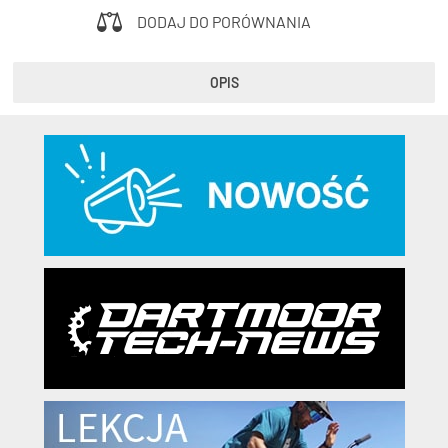
DODAJ DO PORÓWNANIA
OPIS
KryptoFlex Key Cable
34,90 zł*
89,00 zł*