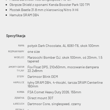
Obręcze Shield z oponami Kenda Booster Park 120 TPI
Mostek Beetle 31.8 mm z kierownicą Nitro X-Hi
Hamulce SRAM DB4
Specyfikacja
połysk Dark Chocolate, AL 6061-T6, skok 100mm
RAMA
one size
ROZMIAR RAMY
Marzocchi Bomber DJ, skok 100mm, oś 20mm, 1.5
WIDELEC
tapered
Fox Float DPS, 210x50mm, mocowanie dampera
AMORTYZATOR
22.2x8mm
TYLNY
Dartmoor Blink OEM
STERY
tylny SRAM DB4, 4-tłoczki, tarcza SRAM Centerline
HAMULCE
160mm
FSA Comet Heavy Duty 2026, 155mm
KORBA
Direct mount 30T
ZĘBATKA
Dartmoor Core, singlespeed, czarny
ŁAŃCUCH
-
PEDAŁY