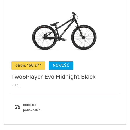
eBon:
150
zł**
NOWOŚĆ
Two6Player Evo Midnight Black
2026