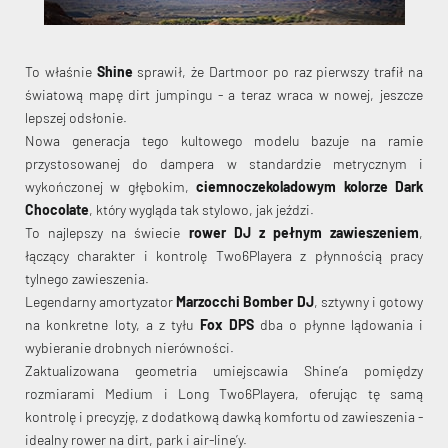
To właśnie
Shine
sprawił, że Dartmoor po raz pierwszy trafił na
światową mapę dirt jumpingu - a teraz wraca w nowej, jeszcze
lepszej odsłonie.
Nowa generacja tego kultowego modelu bazuje na ramie
przystosowanej do dampera w standardzie metrycznym i
wykończonej w głębokim,
ciemnoczekoladowym kolorze Dark
Chocolate
, który wygląda tak stylowo, jak jeździ.
To najlepszy na świecie
rower DJ z pełnym zawieszeniem
,
łączący charakter i kontrolę Two6Playera z płynnością pracy
tylnego zawieszenia.
Legendarny amortyzator
Marzocchi Bomber DJ
, sztywny i gotowy
na konkretne loty, a z tyłu
Fox DPS
dba o płynne lądowania i
wybieranie drobnych nierówności.
Zaktualizowana geometria umiejscawia Shine’a pomiędzy
rozmiarami Medium i Long Two6Playera, oferując tę samą
kontrolę i precyzję, z dodatkową dawką komfortu od zawieszenia -
idealny rower na dirt, park i air-line’y.