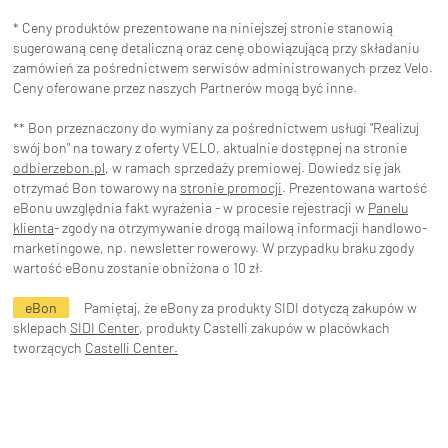
* Ceny produktów prezentowane na niniejszej stronie stanowią
sugerowaną cenę detaliczną oraz cenę obowiązującą przy składaniu
zamówień za pośrednictwem serwisów administrowanych przez Velo.
Ceny oferowane przez naszych Partnerów mogą być inne.
** Bon przeznaczony do wymiany za pośrednictwem usługi "Realizuj
swój bon" na towary z oferty VELO, aktualnie dostępnej na stronie
odbierzebon.pl
, w ramach sprzedaży premiowej. Dowiedz się jak
otrzymać Bon towarowy na
stronie promocji
. Prezentowana wartość
eBonu uwzględnia fakt wyrażenia - w procesie rejestracji w
Panelu
klienta
- zgody na otrzymywanie drogą mailową informacji handlowo-
marketingowe, np. newsletter rowerowy. W przypadku braku zgody
wartość eBonu zostanie obniżona o 10 zł.
eBon
Pamiętaj, że eBony za produkty SIDI dotyczą zakupów w
sklepach
SIDI Center
, produkty Castelli zakupów w placówkach
tworzących
Castelli Center.