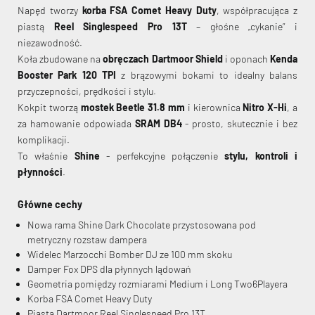
Napęd tworzy
korba FSA Comet Heavy Duty
, współpracująca z
piastą
Reel Singlespeed Pro 13T
– głośne „cykanie” i
niezawodność.
Koła zbudowane na
obręczach Dartmoor Shield
i oponach
Kenda
Booster Park 120 TPI
z brązowymi bokami to idealny balans
przyczepności, prędkości i stylu.
Kokpit tworzą
mostek Beetle 31.8 mm
i kierownica
Nitro X-Hi
, a
za hamowanie odpowiada
SRAM DB4
- prosto, skutecznie i bez
komplikacji.
To właśnie
Shine
- perfekcyjne połączenie
stylu, kontroli i
płynności
.
Główne cechy
Nowa rama Shine Dark Chocolate przystosowana pod
metryczny rozstaw dampera
Widelec Marzocchi Bomber DJ ze 100 mm skoku
Damper Fox DPS dla płynnych lądowań
Geometria pomiędzy rozmiarami Medium i Long Two6Playera
Korba FSA Comet Heavy Duty
Piasta Dartmoor Reel Singlespeed Pro 13T