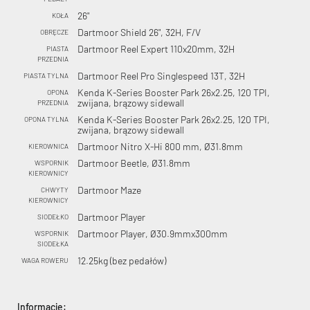
26"
KOŁA
Dartmoor Shield 26", 32H, F/V
OBRĘCZE
Dartmoor Reel Expert 110x20mm, 32H
PIASTA
PRZEDNIA
Dartmoor Reel Pro Singlespeed 13T, 32H
PIASTA TYLNA
Kenda K-Series Booster Park 26x2.25, 120 TPI,
OPONA
zwijana, brązowy sidewall
PRZEDNIA
Kenda K-Series Booster Park 26x2.25, 120 TPI,
OPONA TYLNA
zwijana, brązowy sidewall
Dartmoor Nitro X-Hi 800 mm, Ø31.8mm
KIEROWNICA
Dartmoor Beetle, Ø31.8mm
WSPORNIK
KIEROWNICY
Dartmoor Maze
CHWYTY
KIEROWNICY
Dartmoor Player
SIODEŁKO
Dartmoor Player, Ø30.9mmx300mm
WSPORNIK
SIODEŁKA
12.25kg (bez pedałów)
WAGA ROWERU
Informacje: