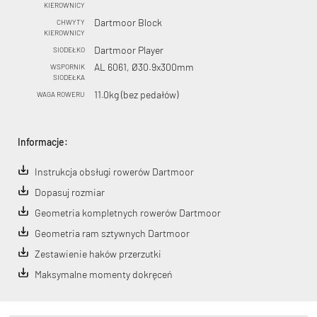
KIEROWNICY
Dartmoor Block
CHWYTY
KIEROWNICY
Dartmoor Player
SIODEŁKO
AL 6061, Ø30.9x300mm
WSPORNIK
SIODEŁKA
11.0kg (bez pedałów)
WAGA ROWERU
Informacje:
Instrukcja obsługi rowerów Dartmoor
Dopasuj rozmiar
Geometria kompletnych rowerów Dartmoor
Geometria ram sztywnych Dartmoor
Zestawienie haków przerzutki
Maksymalne momenty dokręceń