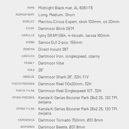
Midnight Black mat, AL 6061-T6
RAMA
Long, Medium, Short
ROZMIAR RAMY
Manitou Circus Expert, skok 100mm, oś 20mm
WIDELEC
Dartmoor Blink OEM
STERY
tylny SRAM DB4, 4-tłoczki, tarcza 160mm
HAMULCE
Samox DJ1 2-pcs, 155mm
KORBA
Direct mount 28T
ZĘBATKA
Dartmoor Iron, singlespeed, czarny
ŁAŃCUCH
Dartmoor Vibe
PEDAŁY
26"
KOŁA
Dartmoor Shark 26", 32H, F/V
OBRĘCZE
Dartmoor Reel 110x20mm, 32H
PIASTA PRZEDNIA
Dartmoor Reel Singlespeed 10T, 32H
PIASTA TYLNA
Kenda K-Series Booster Park 26x2.25, 120 TPI,
OPONA PRZEDNIA
zwijana
Kenda K-Series Booster Park 26x2.25, 120 TPI,
OPONA TYLNA
zwijana
Dartmoor Tornado 750mm, Ø31.8mm
KIEROWNICA
Dartmoor Beetle, Ø31.8mm
WSPORNIK