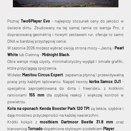
Poznaj
Two6Player Evo
- najlepszy stosunek ceny do jakości w
świecie dirtu. Zbudowany na tej samej ramie co wersja Pro, z
dopracowaną geometrią i nowym zestawem rur, oferuje to samo
DNA w bardziej przystępnej cenie.
W sezonie 2026 możesz wybrać swoją stronę mocy – Jasną -
Pearl
White
lub Ciemną -
Midnight Black.
Obie wersje mają czysty, minimalistyczny wygląd i śmiałe grafiki,
które przyciągają spojrzenia.
Widelec
Manitou Circus Expert
, zapewnia płynną i przewidywalną
pracę przy każdym lądowaniu. Napęd tworzy
korba Samox DJ1
-
specjalnie zaprojektowana do dirta i freeride’u, z krótkimi
ramionami
155 mm
dla szybkiej reakcji i większej kontroli w
powietrzu.
Koła na oponach Kenda Booster Park 120 TPI
są lekkie, szybkie i
dają mnóstwo przyczepności na każdej nawierzchni.
Krótki kokpit z
mostkiem Dartmoor Beetle 31.8 mm
oraz
kierownicą
Tornado
dopełnione stylowym siodełkiem
Player
.