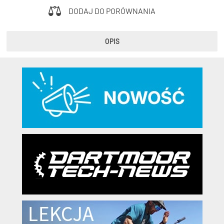
DODAJ DO PORÓWNANIA
OPIS
KryptoFlex Key Cable
34,90 zł*
89,00 zł*