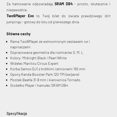
Za hamowanie odpowiadają
SRAM DB4
- prosto, skutecznie i
niezawodnie.
Two6Player Evo
to Twój bilet do świata prawdziwego dirt
jumpingu - gotowy do lotu od pierwszego dnia.
Główne cechy
Rama Two6Player ze wzmocnionym zestawem rur i
napinaczami
Dopracowana geometria dla rozmiarów S, M, L
Kolory: Midnight Black i Pearl White
Widelec Manitou Circus Expert
Korba Samox DJ1 z krótkimi ramionami 155 mm
Opony Kenda Booster Park 120 TPI (zwijane)
Mostek Beetle 31.8 mm i kierownica Tornado
Siodełko Player i hamulec SRAM DB4
Specyfikacja