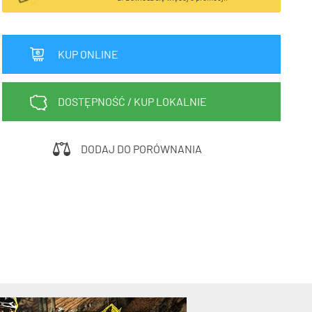
Sprawdź teraz >>>
34,90 zł*
89,00 zł*
elce amortyzowane
elce sztywne
KUP ONLINE
DOSTĘPNOŚĆ / KUP LOKALNIE
DODAJ DO PORÓWNANIA