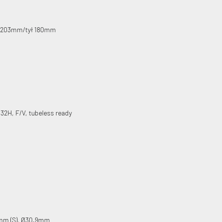
ód 203mm/tył 180mm
, 32H, F/V, tubeless ready
5mm (S), Ø30.9mm