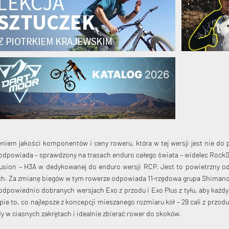
iem jakości komponentów i ceny roweru, która w tej wersji jest nie do
 odpowiada – sprawdzony na trasach enduro całego świata – widelec Rock
Fusion – H3A w dedykowanej do enduro wersji RCP. Jest to powietrzny 
ch. Za zmianę biegów w tym rowerze odpowiada 11-rzędowa grupa Shimano
powiednio dobranych wersjach Exo z przodu i Exo Plus z tyłu, aby każd
erpie to, co najlepsze z koncepcji mieszanego rozmiaru kół – 29 cali z pr
zdy w ciasnych zakrętach i idealnie zbierać rower do skoków.