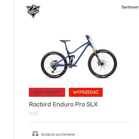
Dartmoor
eBon:
150
zł**
WYPRZEDAŻ
Rocbird Enduro Pro SLX
2025