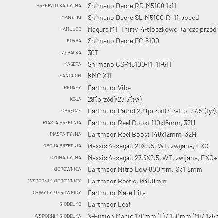
Shimano Deore RD-M5100 1x11
PRZERZUTKA TYLNA
Shimano Deore SL-M5100-R, 11-speed
MANETKI
Magura MT Thirty, 4-tłoczkowe, tarcza prz
HAMULCE
Shimano Deore FC-5100
KORBA
30T
ZĘBATKA
Shimano CS-M5100-11, 11-51T
KASETA
KMC X11
ŁAŃCUCH
Dartmoor Vibe
PEDAŁY
29"(przód)/27.5"(tył)
KOŁA
Dartmoor Patrol 29" (przód) / Patrol 27.5" (tył)
OBRĘCZE
Dartmoor Reel Boost 110x15mm, 32H
PIASTA PRZEDNIA
Dartmoor Reel Boost 148x12mm, 32H
PIASTA TYLNA
Maxxis Assegai, 29X2.5, WT, zwijana, EXO
OPONA PRZEDNIA
Maxxis Assegai, 27.5X2.5, WT, zwijana, EXO+
OPONA TYLNA
Dartmoor Nitro Low 800mm, Ø31.8mm
KIEROWNICA
Dartmoor Beetle, Ø31.8mm
WSPORNIK KIEROWNICY
Dartmoor Maze Lite
CHWYTY KIEROWNICY
Dartmoor Leaf
SIODEŁKO
X-Fusion Manic 170mm (L) / 150mm (M) / 12
WSPORNIK SIODEŁKA