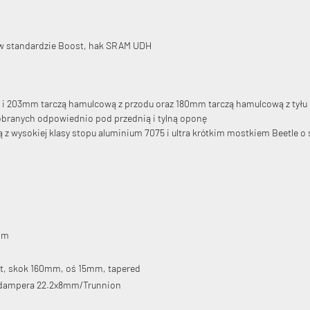
 w standardzie Boost, hak SRAM UDH
 i 203mm tarczą hamulcową z przodu oraz 180mm tarczą hamulcową z tyłu
obranych odpowiednio pod przednią i tylną oponę
z wysokiej klasy stopu aluminium 7075 i ultra krótkim mostkiem Beetle o
0mm
st, skok 160mm, oś 15mm, tapered
dampera 22.2x8mm/Trunnion