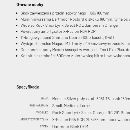
Główne cechy
Skok zawieszenia przedniego/tylnego - 160/160mm
Aluminiowa rama Dartmoor Rocbird o skoku 160mm, tylna oś
Widelec Rock Shox Lyrik Select RC z damperem Charger
Powietrzny amortyzator X-Fusion H3A RCP
11-biegowy napęd Shimano Deore 5100 z kasetą 11-51T
Wydajne hamulce Magura MT Thirty z 4-tłoczkowymi zaciskami
Doskonałe opony Maxxis Assegai w wersjach Exo i Exo Plus, d
Kokpit o szerokości 800mm z kierownicą Nitro Low, wykonaną 
Specyfikacja
Metallic Silver połysk, AL 6061-T6, skok 16
RAMA
Small, Medium, Large
ROZMIAR RAMY
Rock Shox Lyrik Select Charger RC 29", Boo
WIDELEC
X-Fusion H3A RCP, 205x65mm, mocowanie 
AMORTYZATOR TYLNY
Dartmoor Blink OEM
STERY