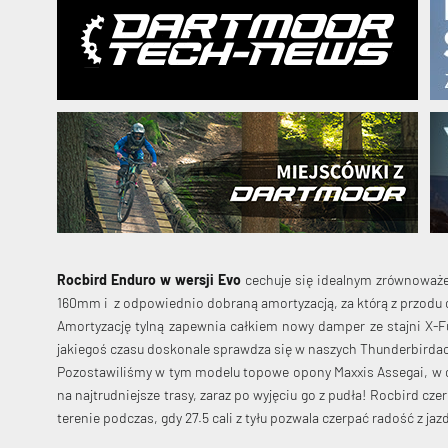
Rocbird Enduro w wersji Evo
cechuje się idealnym zrównoważen
160mm i z odpowiednio dobraną amortyzacją, za którą z przodu
Amortyzację tylną zapewnia całkiem nowy damper ze stajni X-
jakiegoś czasu doskonale sprawdza się w naszych Thunderbirda
Pozostawiliśmy w tym modelu topowe opony Maxxis Assegai, w od
na najtrudniejsze trasy, zaraz po wyjęciu go z pudła! Rocbird cz
terenie podczas, gdy 27.5 cali z tyłu pozwala czerpać radość z ja