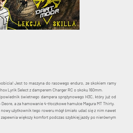
 pobicia! Jest to maszyna do rasowego enduro, ze skokiem ramy
Shox Lyrik Select z damperem Charger RC o skoku 160mm.
odpowiednik świetnego dampera sprężynowego H3C, który już od
 Deore, a za hamowanie 4-tłoczkowe hamulce Magura MT Thirty.
y nowy użytkownik tego roweru mógł śmiało udać się z nim nawet
zodu zapewnia większy komfort podczas szybkiej jazdy po nierównym