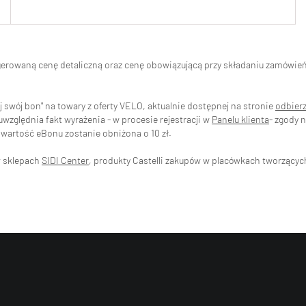
ugerowaną cenę detaliczną oraz cenę obowiązującą przy składaniu zamówi
swój bon" na towary z oferty VELO, aktualnie dostępnej na stronie
odbier
zględnia fakt wyrażenia - w procesie rejestracji w
Panelu klienta
- zgody 
wartość eBonu zostanie obniżona o 10 zł.
w sklepach
SIDI Center
, produkty Castelli zakupów w placówkach tworzący