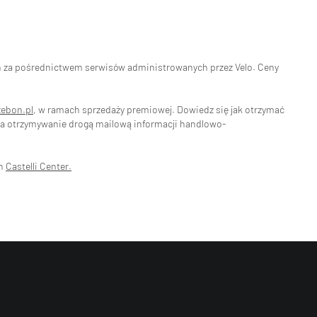
eń za pośrednictwem serwisów administrowanych przez Velo. Ceny
zebon.pl
, w ramach sprzedaży premiowej. Dowiedz się jak otrzymać
na otrzymywanie drogą mailową informacji handlowo-
ch
Castelli Center.