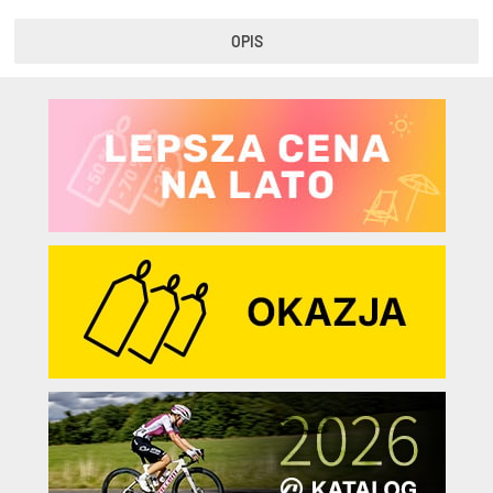
OPIS
KryptoFlex Key Cable
34,90 zł*
89,00 zł*