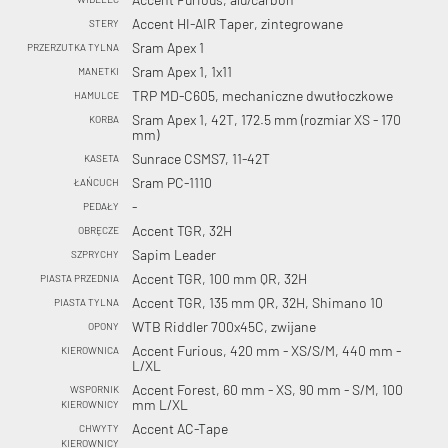
Accent HI-AIR Taper, zintegrowane
STERY
Sram Apex 1
PRZERZUTKA TYLNA
Sram Apex 1, 1x11
MANETKI
TRP MD-C605, mechaniczne dwutłoczkowe
HAMULCE
Sram Apex 1, 42T, 172.5 mm (rozmiar XS - 170
KORBA
mm)
Sunrace CSMS7, 11-42T
KASETA
Sram PC-1110
ŁAŃCUCH
-
PEDAŁY
Accent TGR, 32H
OBRĘCZE
Sapim Leader
SZPRYCHY
Accent TGR, 100 mm QR, 32H
PIASTA PRZEDNIA
Accent TGR, 135 mm QR, 32H, Shimano 10
PIASTA TYLNA
WTB Riddler 700x45C, zwijane
OPONY
Accent Furious, 420 mm - XS/S/M, 440 mm -
KIEROWNICA
L/XL
Accent Forest, 60 mm - XS, 90 mm - S/M, 100
WSPORNIK
mm L/XL
KIEROWNICY
Accent AC-Tape
CHWYTY
KIEROWNICY