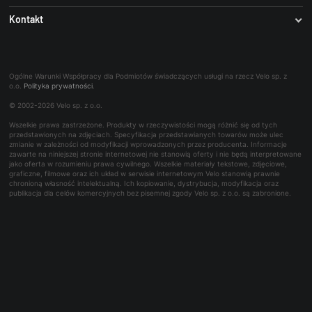
Stroje kolarskie
Stroje Castelli
Kontakt
Odzież Kolarza
B2B (IZAM)
Ogumienie
Zaprojektuj bidon ze swoim logo
Panel serwisowy
O firmie
Koła
Dodaj swoje logo - Park Tool
Współpraca B2B
Najczęściej zadawane pytania
Trening
Rowerowe bony towarowe
Ogólne Warunki Współpracy dla Podmiotów świadczących usługi na rzecz Velo sp. z
Kontakt dla mediów
o.o.
Polityka prywatności
.
Bon podarunkowy
© 2002-2026 Velo sp. z o.o.
Reklamacje i naprawy
Wszelkie prawa zastrzeżone. Produkty w rzeczywistości mogą różnić się od tych
Wynajem
przedstawionych na zdjęciach. Specyfikacja przedstawianych towarów może ulec
zmianie w zależności od modyfikacji wprowadzonych przez producenta. Informacje
zawarte na niniejszej stronie internetowej nie stanowią oferty i nie będą interpretowane
jako oferta w rozumieniu prawa cywilnego. Wszelkie materiały tekstowe, zdjęciowe,
graficzne, filmowe oraz ich układ w serwisie internetowym Velo stanowią prawnie
chronioną własność intelektualną. Ich kopiowanie, dystrybucja, modyfikacja oraz
publikacja dla celów komercyjnych bez pisemnej zgody Velo sp. z o.o. są zabronione.