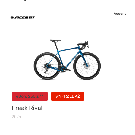
Accent
eBon:
250
zł**
WYPRZEDAŻ
Freak Rival
2024