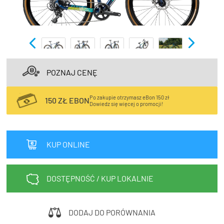
TRENING
WYPRZEDAŻ
OUTLET
NOWOŚCI
POZNAJ CENĘ
BONY
PROMOCJE
Po zakupie otrzymasz eBon 150 zł
150 ZŁ EBON
Dowiedz się więcej o promocji!
KONTAKT
Kup bon podarunkowy
EN
Zestawy opon Vittoria teraz w
KUP ONLINE
promocji z eBonem 60zł na kolejne
Kup bon podarunkowy
zakupy!
DOSTĘPNOŚĆ / KUP LOKALNIE
Sprawdź teraz >>>
DODAJ DO PORÓWNANIA