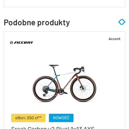
Podobne produkty
Accent
eBon:
250
zł**
NOWOŚĆ