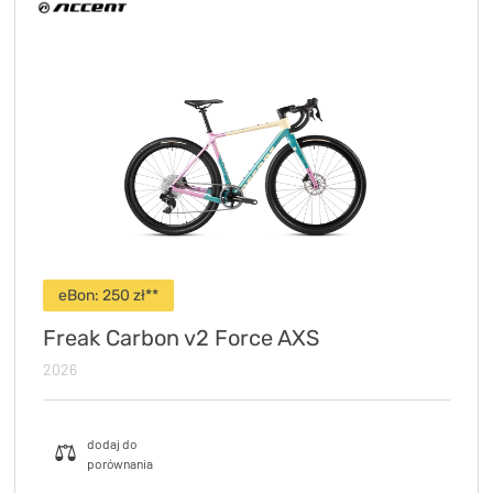
eBon:
250
zł**
Freak Carbon v2 Force AXS
2026