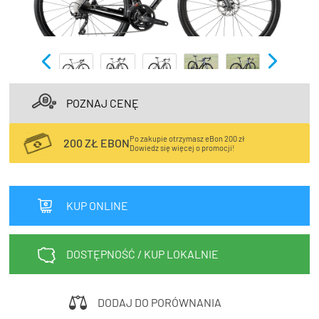
TRENING
WYPRZEDAŻ
OUTLET
NOWOŚCI
POZNAJ CENĘ
BONY
PROMOCJE
Po zakupie otrzymasz eBon 200 zł
200 ZŁ EBON
Dowiedz się więcej o promocji!
KONTAKT
Kup bon podarunkowy
EN
Zestawy opon Vittoria teraz w
KUP ONLINE
promocji z eBonem 60zł na kolejne
Kup bon podarunkowy
zakupy!
DOSTĘPNOŚĆ / KUP LOKALNIE
Sprawdź teraz >>>
DODAJ DO PORÓWNANIA