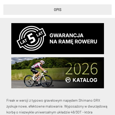
OPIS
KryptoFlex Key Cable
34,90 zł*
89,00 zł*
Freak w wersji z typowo gravelowym napędem Shimano GRX
zyskuje nowe, efektowne malowanie. Wyposażony w dwurzędową
korbę o niezwykle uniwersalnym układzie 46/30T - która