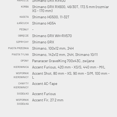
Shimano GRX RX400
HAMULCE
Shimano GRX RX600, 46/30T, 172.5 mm (rozmiar
KORBA
XS - 170 mm)
Shimano HG500, 11-32T
KASETA
Shimano HG54
ŁAŃCUCH
-
PEDAŁY
Shimano GRX WH-RX570
OBRĘCZE
Shimano GRX
SZPRYCHY
Shimano, 100x12 mm, 24H
PIASTA PRZEDNIA
Shimano, 142x12 mm, 24H, Shimano 10/11
PIASTA TYLNA
Panaracer GravelKing 700x43C, zwijane
OPONY
Accent Furious, 420 mm - XS/S, 440 mm - M/L
KIEROWNICA
Accent Shot, 80 mm - XS, 90 mm - S/M, 100 mm -
WSPORNIK
L
KIEROWNICY
Accent AC-Tape
CHWYTY
KIEROWNICY
Accent Furious
SIODEŁKO
Accent Fir, 27.2 mm
WSPORNIK
SIODEŁKA