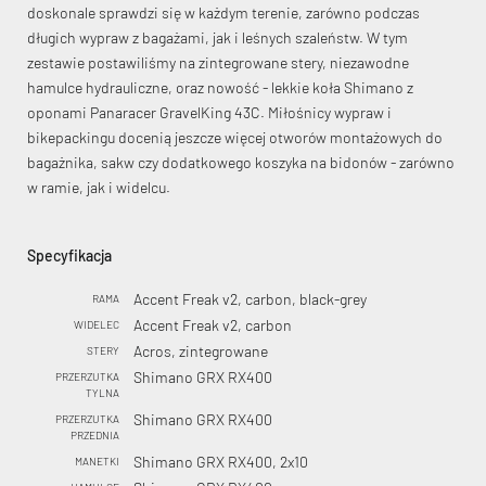
doskonale sprawdzi się w każdym terenie, zarówno podczas
długich wypraw z bagażami, jak i leśnych szaleństw. W tym
zestawie postawiliśmy na zintegrowane stery, niezawodne
hamulce hydrauliczne, oraz nowość - lekkie koła Shimano z
oponami Panaracer GravelKing 43C. Miłośnicy wypraw i
bikepackingu docenią jeszcze więcej otworów montażowych do
bagażnika, sakw czy dodatkowego koszyka na bidonów - zarówno
w ramie, jak i widelcu.
Specyfikacja
Accent Freak v2, carbon, black-grey
RAMA
Accent Freak v2, carbon
WIDELEC
Acros, zintegrowane
STERY
Shimano GRX RX400
PRZERZUTKA
TYLNA
Shimano GRX RX400
PRZERZUTKA
PRZEDNIA
Shimano GRX RX400, 2x10
MANETKI