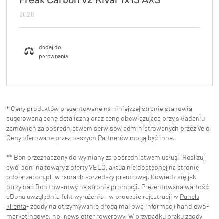
Freak Carbon v2 Rival 1x13 AXS
2026
* Ceny produktów prezentowane na niniejszej stronie stanowią
sugerowaną cenę detaliczną oraz cenę obowiązującą przy składaniu
zamówień za pośrednictwem serwisów administrowanych przez Velo.
Ceny oferowane przez naszych Partnerów mogą być inne.
** Bon przeznaczony do wymiany za pośrednictwem usługi "Realizuj
swój bon" na towary z oferty VELO, aktualnie dostępnej na stronie
odbierzebon.pl
, w ramach sprzedaży premiowej. Dowiedz się jak
otrzymać Bon towarowy na
stronie promocji
. Prezentowana wartość
eBonu uwzględnia fakt wyrażenia - w procesie rejestracji w
Panelu
klienta
- zgody na otrzymywanie drogą mailową informacji handlowo-
marketingowe, np. newsletter rowerowy. W przypadku braku zgody