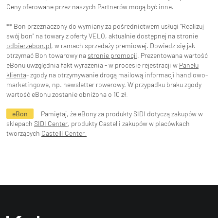
Ceny oferowane przez naszych Partnerów mogą być inne.
** Bon przeznaczony do wymiany za pośrednictwem usługi "Realizuj
swój bon" na towary z oferty VELO, aktualnie dostępnej na stronie
odbierzebon.pl
, w ramach sprzedaży premiowej. Dowiedz się jak
otrzymać Bon towarowy na
stronie promocji
. Prezentowana wartość
eBonu uwzględnia fakt wyrażenia - w procesie rejestracji w
Panelu
klienta
- zgody na otrzymywanie drogą mailową informacji handlowo-
marketingowe, np. newsletter rowerowy. W przypadku braku zgody
wartość eBonu zostanie obniżona o 10 zł.
eBon
Pamiętaj, że eBony za produkty SIDI dotyczą zakupów w
sklepach
SIDI Center
, produkty Castelli zakupów w placówkach
tworzących
Castelli Center.