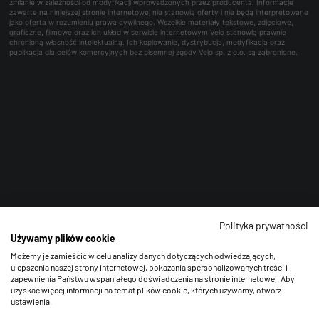
zmianie w zależności od modyfikacji wprowadzonych przez producenta. Informacje
zawarte na niniejszej stronie internetowej nie stanowią oferty i nie będą interpretowane
jako oferta w rozumieniu prawa cywilnego. Wszelkie materiały tekstowe, zdjęciowe,
graficzne, filmowe oraz ich układ w serwisie internetowym Velo stanowią prawnie
chronioną własność intelektualną. Ich kopiowanie, dystrybucja, modyfikacja oraz
publikacja dla celów komercyjnych bez pisemnej zgody Velo sp. z o.o. są zabronione.
Polityka prywatności
Używamy plików cookie
Możemy je zamieścić w celu analizy danych dotyczących odwiedzających,
ulepszenia naszej strony internetowej, pokazania spersonalizowanych treści i
zapewnienia Państwu wspaniałego doświadczenia na stronie internetowej. Aby
uzyskać więcej informacji na temat plików cookie, których używamy, otwórz
ustawienia.