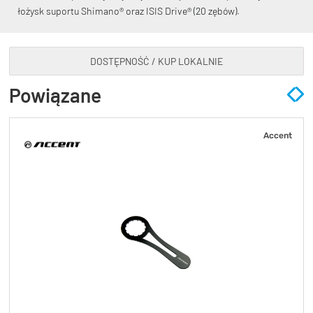
łożysk suportu Shimano® oraz ISIS Drive® (20 zębów).
DOSTĘPNOŚĆ / KUP LOKALNIE
Powiązane
KryptoFlex Key Cable
Accent
34,90 zł*
89,00 zł*