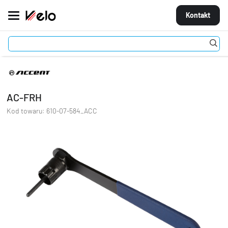
Kontakt
Akcesoria
Narzędzia
Klucze do trybu
AC-FRH
MARKI
ROWERY
AC-FRH
CZĘŚCI
Kod towaru:
610-07-584_ACC
AKCESORIA
STROJE
OGUMIENIE
KOŁA