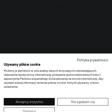
Polityka prywatności
Używamy plików cookie
Możemy je zamieścić w celu analizy danych dotyczących odwiedzających,
ulepszenia naszej strony internetowej, pokazania spersonalizowanych treści i
zapewnienia Państwu wspaniałego doświadczenia na stronie internetowej. Aby
uzyskać więcej informacji na temat plików cookie, których używamy, otwórz
ustawienia.
Akceptuj wszystko
Nie zgadzam się
Dostosuj