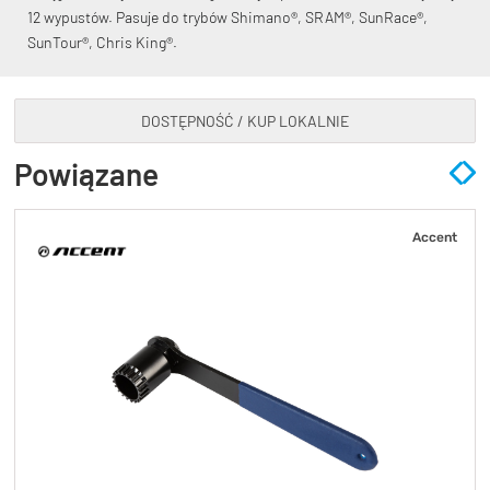
12 wypustów. Pasuje do trybów Shimano®, SRAM®, SunRace®,
SunTour®, Chris King®.
DOSTĘPNOŚĆ / KUP LOKALNIE
KryptoFlex Key Cable
Powiązane
34,90 zł*
89,00 zł*
Accent