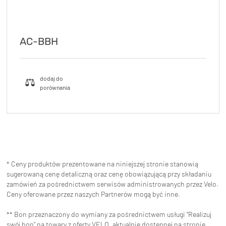
AC-BBH
* Ceny produktów prezentowane na niniejszej stronie stanowią
sugerowaną cenę detaliczną oraz cenę obowiązującą przy składaniu
zamówień za pośrednictwem serwisów administrowanych przez Velo.
Ceny oferowane przez naszych Partnerów mogą być inne.
** Bon przeznaczony do wymiany za pośrednictwem usługi "Realizuj
swój bon" na towary z oferty VELO, aktualnie dostępnej na stronie