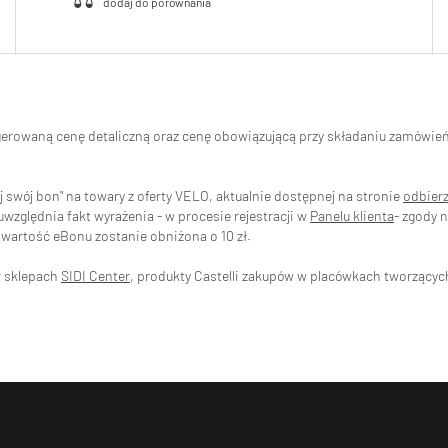
ugerowaną cenę detaliczną oraz cenę obowiązującą przy składaniu zamówi
swój bon" na towary z oferty VELO, aktualnie dostępnej na stronie
odbier
zględnia fakt wyrażenia - w procesie rejestracji w
Panelu klienta
- zgody 
wartość eBonu zostanie obniżona o 10 zł.
w sklepach
SIDI Center
, produkty Castelli zakupów w placówkach tworzący