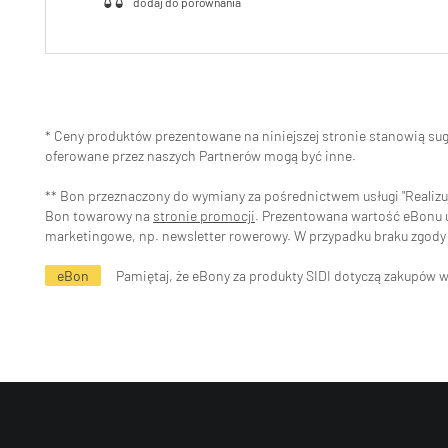
* Ceny produktów prezentowane na niniejszej stronie stanowią s
oferowane przez naszych Partnerów mogą być inne.
** Bon przeznaczony do wymiany za pośrednictwem usługi "Realizuj 
Bon towarowy na
stronie promocji
. Prezentowana wartość eBonu uw
marketingowe, np. newsletter rowerowy. W przypadku braku zgody 
eBon
Pamiętaj, że eBony za produkty SIDI dotyczą zakupów 