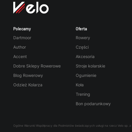
Polecamy
Oferta
Dartmoor
Rowery
Author
Części
Accent
Akcesoria
Dobre Sklepy Rowerowe
Stroje kolarskie
Blog Rowerowy
Ogumienie
Odzież Kolarza
Koła
Trening
Bon podarunkowy
Ogólne Warunki Współpracy dla Podmiotów świadczących usługi na rzecz Velo sp. z 