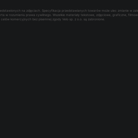
rzedstawionych na zdjęciach. Specyfikacja przedstawianych towarów może ulec zmianie w za
oferta w rozumieniu prawa cywilnego. Wszelkie materiały tekstowe, zdjęciowe, graficzne, film
la celów komercyjnych bez pisemnej zgody Velo sp. z o.o. są zabronione.