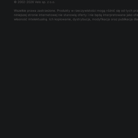
© 2002-2026 Velo sp. z o.o.
Wszelkie prawa zastrzeżone. Produkty w rzeczywistości mogą różnić się od tych p
niniejszej stronie internetowej nie stanowią oferty i nie będą interpretowane jako 
własność intelektualną. Ich kopiowanie, dystrybucja, modyfikacja oraz publikacja d