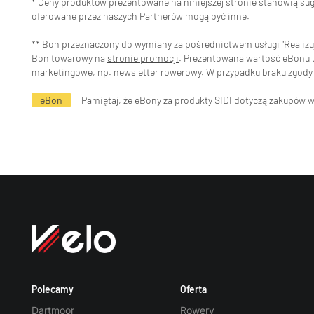
* Ceny produktów prezentowane na niniejszej stronie stanowią s
oferowane przez naszych Partnerów mogą być inne.
** Bon przeznaczony do wymiany za pośrednictwem usługi "Realizuj 
Bon towarowy na
stronie promocji
. Prezentowana wartość eBonu uw
marketingowe, np. newsletter rowerowy. W przypadku braku zgody 
eBon
Pamiętaj, że eBony za produkty SIDI dotyczą zakupów 
Polecamy
Oferta
Dartmoor
Rowery