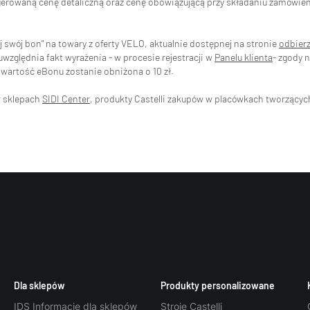
ugerowaną cenę detaliczną oraz cenę obowiązującą przy składaniu zamówi
swój bon" na towary z oferty VELO, aktualnie dostępnej na stronie
odbier
zględnia fakt wyrażenia - w procesie rejestracji w
Panelu klienta
- zgody 
wartość eBonu zostanie obniżona o 10 zł.
w sklepach
SIDI Center
, produkty Castelli zakupów w placówkach tworzący
Dla sklepów
Produkty personalizowane
IDS Informacje dla sklepów
Stroje Castelli