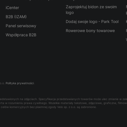
Zaprojektuj bidon ze swoim
iCenter
logo
B2B (IZAM)
Dodaj swoje logo - Park Tool
Panel serwisowy
Rowerowe bony towarowe
Współpraca B2B
o.o.
Polityka prywatności
.
rzedstawionych na zdjęciach. Specyfikacja przedstawianych towarów może ulec zmianie w za
oferta w rozumieniu prawa cywilnego. Wszelkie materiały tekstowe, zdjęciowe, graficzne, film
la celów komercyjnych bez pisemnej zgody Velo sp. z o.o. są zabronione.