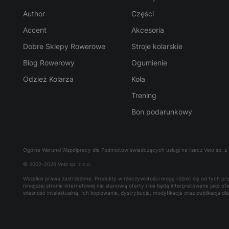
Author
Części
Accent
Akcesoria
Dobre Sklepy Rowerowe
Stroje kolarskie
Blog Rowerowy
Ogumienie
Odzież Kolarza
Koła
Trening
Bon podarunkowy
Ogólne Warunki Współpracy dla Podmiotów świadczących usługi na rzecz Velo sp. z 
© 2002-2026 Velo sp. z o.o.
Wszelkie prawa zastrzeżone. Produkty w rzeczywistości mogą różnić się od tych p
niniejszej stronie internetowej nie stanowią oferty i nie będą interpretowane jako 
własność intelektualną. Ich kopiowanie, dystrybucja, modyfikacja oraz publikacja d