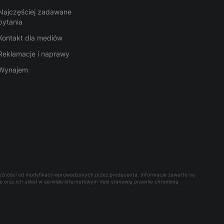
Najczęściej zadawane
pytania
Kontakt dla mediów
Reklamacje i naprawy
Wynajem
leżności od modyfikacji wprowadzonych przez producenta. Informacje zawarte na
owe oraz ich układ w serwisie internetowym Velo stanowią prawnie chronioną