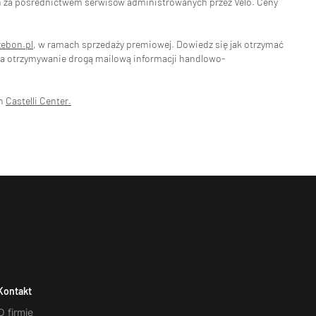
eń za pośrednictwem serwisów administrowanych przez Velo. Ceny
zebon.pl
, w ramach sprzedaży premiowej. Dowiedz się jak otrzymać
na otrzymywanie drogą mailową informacji handlowo-
ch
Castelli Center.
Kontakt
O firmie