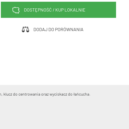
Sprawdź teraz >>>
DOSTĘPNOŚĆ / KUP LOKALNIE
34,90 zł*
89,00 zł*
elce amortyzowane
elce sztywne
DODAJ DO PORÓWNANIA
on, klucz do centrowania oraz wyciskacz do łańcucha.