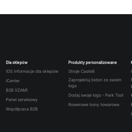
Dla sklepów
Produkty personalizowane
IDS Informacje dla sklepów
Stroje Castelli
Zaprojektuj bidon ze swoim
iCenter
logo
B2B (IZAM)
Dodaj swoje logo - Park Tool
Panel serwisowy
Rowerowe bony towarowe
Współpraca B2B