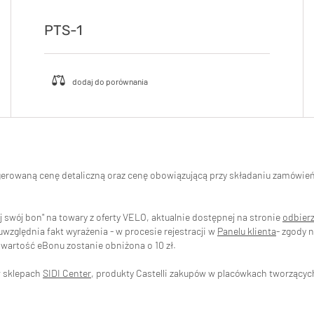
PTS-1
ugerowaną cenę detaliczną oraz cenę obowiązującą przy składaniu zamówi
swój bon" na towary z oferty VELO, aktualnie dostępnej na stronie
odbier
zględnia fakt wyrażenia - w procesie rejestracji w
Panelu klienta
- zgody 
wartość eBonu zostanie obniżona o 10 zł.
w sklepach
SIDI Center
, produkty Castelli zakupów w placówkach tworzący