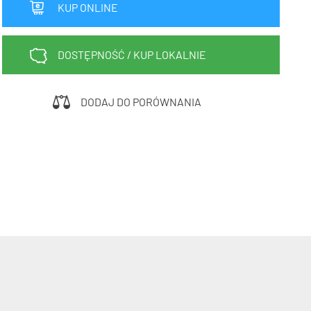
KUP ONLINE
Sprawdź teraz >>>
34,90 zł*
89,00 zł*
elce amortyzowane
elce sztywne
DOSTĘPNOŚĆ / KUP LOKALNIE
DODAJ DO PORÓWNANIA