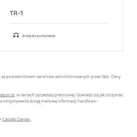
TR-1
eń za pośrednictwem serwisów administrowanych przez Velo. Ceny
zebon.pl
, w ramach sprzedaży premiowej. Dowiedz się jak otrzymać
na otrzymywanie drogą mailową informacji handlowo-
ch
Castelli Center.