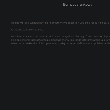
Bon podarunkowy
Ogólne Warunki Współpracy dla Podmiotów świadczących usługi na rzecz Velo sp. z 
© 2002-2026 Velo sp. z o.o.
Wszelkie prawa zastrzeżone. Produkty w rzeczywistości mogą różnić się od tych p
niniejszej stronie internetowej nie stanowią oferty i nie będą interpretowane jako 
własność intelektualną. Ich kopiowanie, dystrybucja, modyfikacja oraz publikacja d