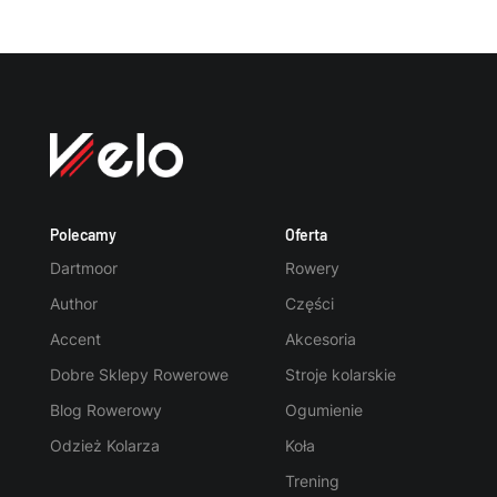
Polecamy
Oferta
Dartmoor
Rowery
Author
Części
Accent
Akcesoria
Dobre Sklepy Rowerowe
Stroje kolarskie
Blog Rowerowy
Ogumienie
Odzież Kolarza
Koła
Trening