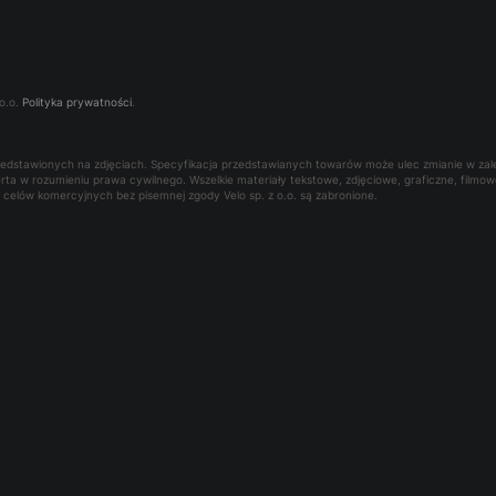
o.o.
Polityka prywatności
.
rzedstawionych na zdjęciach. Specyfikacja przedstawianych towarów może ulec zmianie w za
oferta w rozumieniu prawa cywilnego. Wszelkie materiały tekstowe, zdjęciowe, graficzne, film
la celów komercyjnych bez pisemnej zgody Velo sp. z o.o. są zabronione.