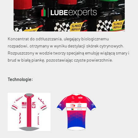
Koncentrat do odtłuszczania, ulegający biologicznemu
KryptoFlex Key Cable
rozpadowi, otrzymany w wyniku destylacji skórek cytrynowych.
Rozpuszczony w wodzie tworzy specjalną emulsję wiążącą smary i
brud w białą piankę, pozostawiając czyste powierzchnie.
34,90 zł*
89,00 zł*
Technologie: