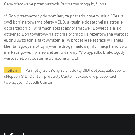
Ceny oferowane przez naszych Partnerów mogą być inne.
** Bon przeznaczony do wymiany za pośrednictwem usługi "Realizuj
swój bon" na towary z oferty VELO, aktualnie dostępnej na stronie
odbierzebon.pl
, w ramach sprzedaży premiowej. Dowiedz się jak
otrzymać Bon towarowy na
stronie promocji
. Prezentowana wartość
eBonu uwzględnia fakt wyrażenia - w procesie rejestracji w
Panelu
klienta
- zgody na otrzymywanie drogą mailową informacji handlowo-
marketingowe, np. newsletter rowerowy. W przypadku braku zgody
wartość eBonu zostanie obniżona o 10 zł.
eBon
Pamiętaj, że eBony za produkty SIDI dotyczą zakupów w
sklepach
SIDI Center
, produkty Castelli zakupów w placówkach
tworzących
Castelli Center.