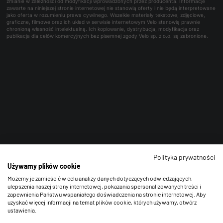
zmianie w zależności od modyfikacji wprowadzonych przez producenta. Informacje
zawarte na niniejszej stronie internetowej nie stanowią oferty i nie będą interpretowane
jako oferta w rozumieniu prawa cywilnego. Wszelkie materiały tekstowe, zdjęciowe,
graficzne, filmowe oraz ich układ w serwisie internetowym Velo stanowią prawnie
chronioną własność intelektualną. Ich kopiowanie, dystrybucja, modyfikacja oraz
publikacja dla celów komercyjnych bez pisemnej zgody Velo sp. z o.o. są zabronione.
Polityka prywatności
Używamy plików cookie
Możemy je zamieścić w celu analizy danych dotyczących odwiedzających,
ulepszenia naszej strony internetowej, pokazania spersonalizowanych treści i
zapewnienia Państwu wspaniałego doświadczenia na stronie internetowej. Aby
uzyskać więcej informacji na temat plików cookie, których używamy, otwórz
ustawienia.