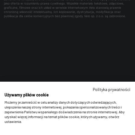
jako oferta w rozumieniu prawa cywilnego. Wszelkie materiały tekstowe, zdjęciowe,
graficzne, filmowe oraz ich układ w serwisie internetowym Velo stanowią prawnie
chronioną własność intelektualną. Ich kopiowanie, dystrybucja, modyfikacja oraz
publikacja dla celów komercyjnych bez pisemnej zgody Velo sp. z o.o. są zabronione.
Polityka prywatności
Używamy plików cookie
Możemy je zamieścić w celu analizy danych dotyczących odwiedzających,
ulepszenia naszej strony internetowej, pokazania spersonalizowanych treści i
zapewnienia Państwu wspaniałego doświadczenia na stronie internetowej. Aby
uzyskać więcej informacji na temat plików cookie, których używamy, otwórz
ustawienia.