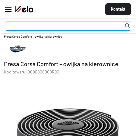
Kontakt
Części
Chwyty kierownicy i owijki
Owijki
MARKI
Presa Corsa Comfort - owijka na kierownice
ROWERY
Presa Corsa Comfort - owijka na kierownice
CZĘŚCI
Kod towaru:
0000000000R90
AKCESORIA
STROJE
OGUMIENIE
KOŁA