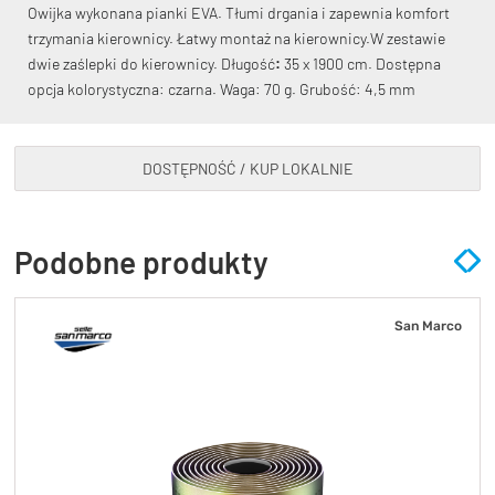
Owijka wykonana pianki EVA. Tłumi drgania i zapewnia komfort
trzymania kierownicy. Łatwy montaż na kierownicy.W zestawie
dwie zaślepki do kierownicy. Długość
:
35 x 1900 cm. Dostępna
opcja kolorystyczna: czarna. Waga: 70 g. Grubość: 4,5 mm
KryptoFlex Key Cable
DOSTĘPNOŚĆ / KUP LOKALNIE
34,90 zł*
89,00 zł*
Podobne produkty
San Marco