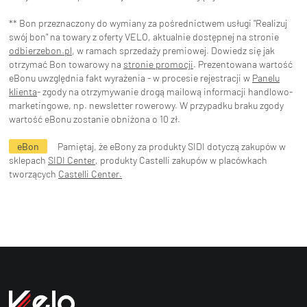
** Bon przeznaczony do wymiany za pośrednictwem usługi "Realizuj
swój bon" na towary z oferty VELO, aktualnie dostępnej na stronie
odbierzebon.pl
, w ramach sprzedaży premiowej. Dowiedz się jak
otrzymać Bon towarowy na
stronie promocji
. Prezentowana wartość
eBonu uwzględnia fakt wyrażenia - w procesie rejestracji w
Panelu
klienta
- zgody na otrzymywanie drogą mailową informacji handlowo-
marketingowe, np. newsletter rowerowy. W przypadku braku zgody
wartość eBonu zostanie obniżona o 10 zł.
eBon
Pamiętaj, że eBony za produkty SIDI dotyczą zakupów w
sklepach
SIDI Center
, produkty Castelli zakupów w placówkach
tworzących
Castelli Center.