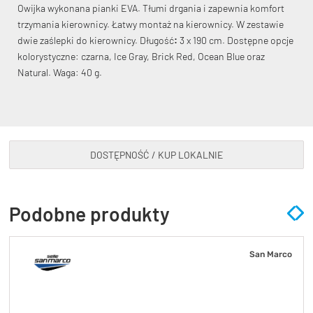
Owijka wykonana pianki EVA. Tłumi drgania i zapewnia komfort
trzymania kierownicy. Łatwy montaż na kierownicy. W zestawie
dwie zaślepki do kierownicy. Długość
:
3 x 190 cm. Dostępne opcje
kolorystyczne: czarna, Ice Gray, Brick Red, Ocean Blue oraz
Natural. Waga: 40 g.
KryptoFlex Key Cable
34,90 zł*
89,00 zł*
DOSTĘPNOŚĆ / KUP LOKALNIE
Podobne produkty
San Marco