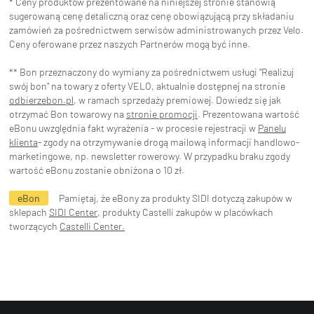
* Ceny produktów prezentowane na niniejszej stronie stanowią
sugerowaną cenę detaliczną oraz cenę obowiązującą przy składaniu
zamówień za pośrednictwem serwisów administrowanych przez Velo.
Ceny oferowane przez naszych Partnerów mogą być inne.
** Bon przeznaczony do wymiany za pośrednictwem usługi "Realizuj
swój bon" na towary z oferty VELO, aktualnie dostępnej na stronie
odbierzebon.pl
, w ramach sprzedaży premiowej. Dowiedz się jak
otrzymać Bon towarowy na
stronie promocji
. Prezentowana wartość
eBonu uwzględnia fakt wyrażenia - w procesie rejestracji w
Panelu
klienta
- zgody na otrzymywanie drogą mailową informacji handlowo-
marketingowe, np. newsletter rowerowy. W przypadku braku zgody
wartość eBonu zostanie obniżona o 10 zł.
eBon
Pamiętaj, że eBony za produkty SIDI dotyczą zakupów w
sklepach
SIDI Center
, produkty Castelli zakupów w placówkach
tworzących
Castelli Center.