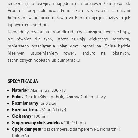
cieszyć się perfekcyjnym napędem jednobiegowym/ singlespeed.
Prosta i bezproblemowa konstrukcja zawieszenia z dużymi
łożyskami w suporcie sprawia że konstrukcja jest sztywna jak
typowa rama hardtail.
Rama dedykowana nie tylko dla riderów skaczących wielkie hopy,
ale również dla tych, którzy szukają większego komfortu,
mniejszego przeciążenia kolan oraz kręgosłupa. Shine będzie
idealnym uzupełnieniem roweru enduro na lokalnych,
technicznych hopkach lub pumptracku.
SPECYFIKACJA
Materiał:
Aluminium 6061-T6
Kolor:
Metallic Silver połysk, Czarny/Grafit matowy
Rozmiar ramy:
one size
Rozmiar koła:
26" (przód i tył)
Skok ramy:
100mm
Sugerowany skok widelca:
100-140mm
Opcje dampera:
bez dampera; z damperem RS Monarch R
DebonAir