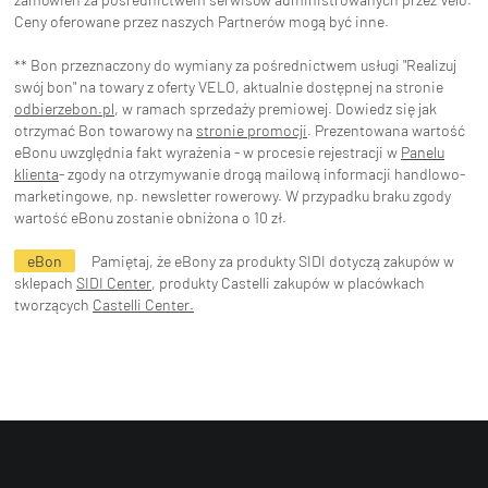
Ceny oferowane przez naszych Partnerów mogą być inne.
** Bon przeznaczony do wymiany za pośrednictwem usługi "Realizuj
swój bon" na towary z oferty VELO, aktualnie dostępnej na stronie
odbierzebon.pl
, w ramach sprzedaży premiowej. Dowiedz się jak
otrzymać Bon towarowy na
stronie promocji
. Prezentowana wartość
eBonu uwzględnia fakt wyrażenia - w procesie rejestracji w
Panelu
klienta
- zgody na otrzymywanie drogą mailową informacji handlowo-
marketingowe, np. newsletter rowerowy. W przypadku braku zgody
wartość eBonu zostanie obniżona o 10 zł.
eBon
Pamiętaj, że eBony za produkty SIDI dotyczą zakupów w
sklepach
SIDI Center
, produkty Castelli zakupów w placówkach
tworzących
Castelli Center.