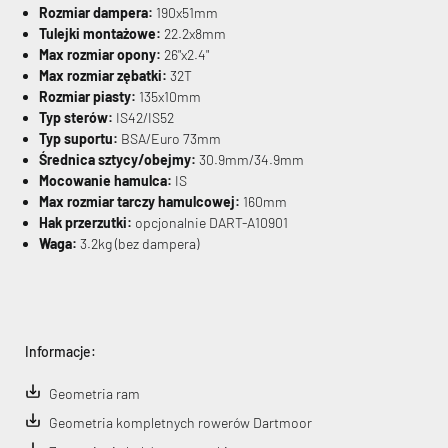
Rozmiar dampera:
190x51mm
Tulejki montażowe:
22.2x8mm
Max rozmiar opony:
26"x2.4"
Max rozmiar zębatki:
32T
Rozmiar piasty:
135x10mm
Typ sterów:
IS42/IS52
Typ suportu:
BSA/Euro 73mm
Średnica sztycy/obejmy:
30.9mm/34.9mm
Mocowanie hamulca:
IS
Max rozmiar tarczy hamulcowej:
160mm
Hak przerzutki:
opcjonalnie DART-A10901
Waga:
3.2kg (bez dampera)
Informacje:
Geometria ram
Geometria kompletnych rowerów Dartmoor