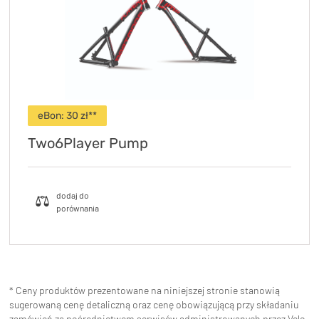
eBon:
30
zł**
Two6Player Pump
* Ceny produktów prezentowane na niniejszej stronie stanowią
sugerowaną cenę detaliczną oraz cenę obowiązującą przy składaniu
zamówień za pośrednictwem serwisów administrowanych przez Velo.