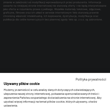
zmianie w zależności od modyfikacji wprowadzonych przez producenta. Informacje
zawarte na niniejszej stronie internetowej nie stanowią oferty i nie będą interpretowane
jako oferta w rozumieniu prawa cywilnego. Wszelkie materiały tekstowe, zdjęciowe,
graficzne, filmowe oraz ich układ w serwisie internetowym Velo stanowią prawnie
chronioną własność intelektualną. Ich kopiowanie, dystrybucja, modyfikacja oraz
publikacja dla celów komercyjnych bez pisemnej zgody Velo sp. z o.o. są zabronione.
Polityka prywatności
Używamy plików cookie
Możemy je zamieścić w celu analizy danych dotyczących odwiedzających,
ulepszenia naszej strony internetowej, pokazania spersonalizowanych treści i
zapewnienia Państwu wspaniałego doświadczenia na stronie internetowej. Aby
uzyskać więcej informacji na temat plików cookie, których używamy, otwórz
ustawienia.