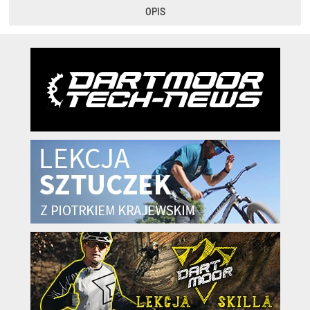
OPIS
KryptoFlex Key Cable
34,90 zł*
89,00 zł*