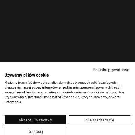
Polityka prywatności
Używamy plików cookie
Możemy je zamieścić w celu analizy danych dotyczących odwiedzających,
ulepszenia naszej strony internetowej, pokazania spersonalizowanych treści i
zapewnienia Państwu wspaniałego doświadczenia na stronie internetowej. Aby
uzyskać więcej informacji na temat plików cookie, których używamy, otwórz
ustawienia.
Akceptuj wszystko
Nie zgadzam się
Dostosuj