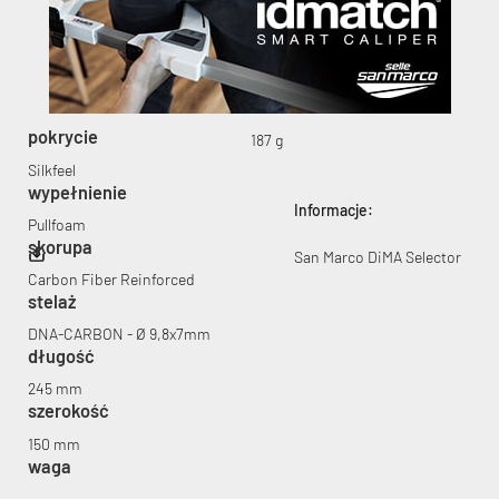
pokrycie
187 g
KryptoFlex Key Cable
Silkfeel
wypełnienie
Informacje:
34,90 zł*
89,00 zł*
Pullfoam
skorupa
San Marco DiMA Selector
Carbon Fiber Reinforced
stelaż
DNA-CARBON - Ø 9,8x7mm
długość
245 mm
szerokość
150 mm
waga