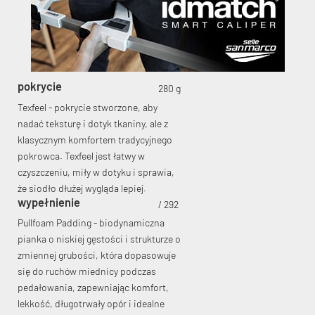
pokrycie
280 g
KryptoFlex Key Cable
Texfeel - pokrycie stworzone, aby
nadać teksturę i dotyk tkaniny, ale z
klasycznym komfortem tradycyjnego
34,90 zł*
89,00 zł*
pokrowca. Texfeel jest łatwy w
czyszczeniu, miły w dotyku i sprawia,
że ​​siodło dłużej wygląda lepiej.
wypełnienie
/ 292
Pullfoam Padding - biodynamiczna
pianka o niskiej gęstości i strukturze o
zmiennej grubości, która dopasowuje
się do ruchów miednicy podczas
pedałowania, zapewniając komfort,
lekkość, długotrwały opór i idealne