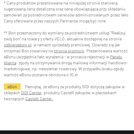
* Ceny produktów prezentowane na niniejszej stronie stanowią
sugerowaną cenę detaliczną oraz cenę obowiązującą przy składaniu
zamówień za pośrednictwem serwisów administrowanych przez Velo.
Ceny oferowane przez naszych Partnerów mogą być inne.
** Bon przeznaczony do wymiany za pośrednictwem usługi "Realizuj
swój bon" na towary z oferty VELO, aktualnie dostępnej na stronie
odbierzebon.pl
, w ramach sprzedaży premiowej. Dowiedz się jak
otrzymać Bon towarowy na
stronie promocji
. Prezentowana wartość
eBonu uwzględnia fakt wyrażenia - w procesie rejestracji w
Panelu
klienta
- zgody na otrzymywanie drogą mailową informacji handlowo-
marketingowe, np. newsletter rowerowy. W przypadku braku zgody
wartość eBonu zostanie obniżona o 10 zł.
eBon
Pamiętaj, że eBony za produkty SIDI dotyczą zakupów w
sklepach
SIDI Center
, produkty Castelli zakupów w placówkach
tworzących
Castelli Center.