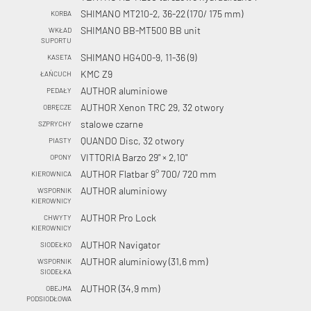
SHIMANO MT210-2, 36-22 (170/ 175 mm)
KORBA
SHIMANO BB-MT500 BB unit
WKŁAD
SUPORTU
SHIMANO HG400-9, 11-36 (9)
KASETA
KMC Z9
ŁAŃCUCH
AUTHOR aluminiowe
PEDAŁY
AUTHOR Xenon TRC 29, 32 otwory
OBRĘCZE
stalowe czarne
SZPRYCHY
QUANDO Disc, 32 otwory
PIASTY
VITTORIA Barzo 29" × 2,10"
OPONY
AUTHOR Flatbar 9° 700/ 720 mm
KIEROWNICA
AUTHOR aluminiowy
WSPORNIK
KIEROWNICY
AUTHOR Pro Lock
CHWYTY
KIEROWNICY
AUTHOR Navigator
SIODEŁKO
AUTHOR aluminiowy (31,6 mm)
WSPORNIK
SIODEŁKA
AUTHOR (34,9 mm)
OBEJMA
PODSIODŁOWA