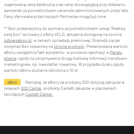
sugerowaną cenę detaliczną oraz cenę obowiązującą przy składaniu
zamówień za pośrednictwem serwisów administrowanych przez Velo.
Ceny oferowane przez naszych Partnerów mogą być inne.
** Bon przeznaczony do wymiany za pośrednictwem usługi "Realizuj
swój bon" na towary z oferty VELO, aktualnie dostępnej na stronie
odbierzebon.pl
, w ramach sprzedaży premiowej. Dowiedz się jak
otrzymać Bon towarowy na
stronie promocji
. Prezentowana wartość
eBonu uwzględnia fakt wyrażenia - w procesie rejestracji w
Panelu
klienta
- zgody na otrzymywanie drogą mailową informacji handlowo-
marketingowe, np. newsletter rowerowy. W przypadku braku zgody
wartość eBonu zostanie obniżona o 10 zł.
eBon
Pamiętaj, że eBony za produkty SIDI dotyczą zakupów w
sklepach
SIDI Center
, produkty Castelli zakupów w placówkach
tworzących
Castelli Center.