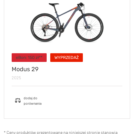
eBon:
150
zł**
WYPRZEDAŻ
Modus 29
2025
* Ceny produktów prezentowane na niniejszej stronie stanowią