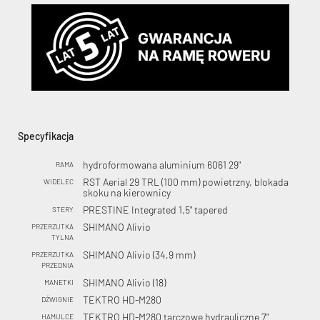
Specyfikacja
hydroformowana aluminium 6061 29"
RAMA
RST Aerial 29 TRL (100 mm) powietrzny, blokada
WIDELEC
skoku na kierownicy
PRESTINE Integrated 1,5" tapered
STERY
SHIMANO Alivio
PRZERZUTKA
TYLNA
SHIMANO Alivio (34,9 mm)
PRZERZUTKA
PRZEDNIA
SHIMANO Alivio (18)
MANETKI
TEKTRO HD-M280
DŹWIGNIE
TEKTRO HD-M280 tarczowe hydrauliczne 7"
HAMULCE