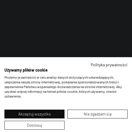
KryptoFlex Key Cable
34,90 zł*
89,00 zł*
Polityka prywatności
Używamy plików cookie
Możemy je zamieścić w celu analizy danych dotyczących odwiedzających,
ulepszenia naszej strony internetowej, pokazania spersonalizowanych treści i
zapewnienia Państwu wspaniałego doświadczenia na stronie internetowej. Aby
uzyskać więcej informacji na temat plików cookie, których używamy, otwórz
ustawienia.
Akceptuj wszystko
Nie zgadzam się
Dostosuj