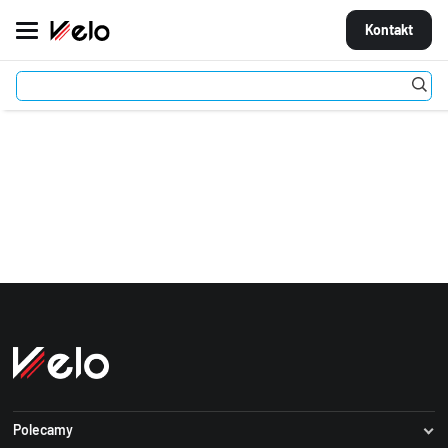
Kontakt
Strona główna
informacje
MARKI
ROWERY
CZĘŚCI
AKCESORIA
STROJE
OGUMIENIE
KOŁA
Polecamy