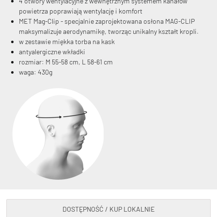
4 otwory wentylacyjne z wewnętrznym systemem kanałów
powietrza poprawiają wentylację i komfort
MET Mag-Clip - specjalnie zaprojektowana osłona MAG-CLIP
maksymalizuje aerodynamikę, tworząc unikalny kształt kropli.
w zestawie miękka torba na kask
antyalergiczne wkładki
rozmiar: M 55-58 cm, L 58-61 cm
waga: 430g
DOSTĘPNOŚĆ / KUP LOKALNIE