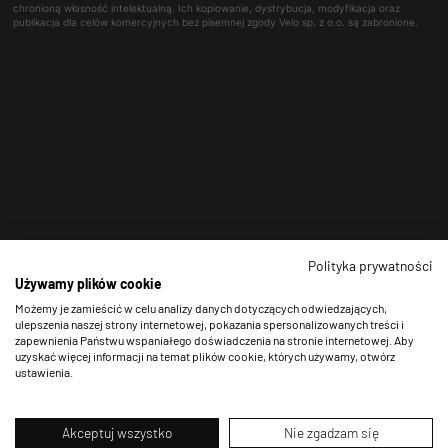
chronioną własność intelektualną. Ich kopiowanie, dystrybucja, modyfikacja oraz
publikacja dla celów komercyjnych bez pisemnej zgody Velo sp. z o.o. są zabronione.
Polityka prywatności
Używamy plików cookie
Możemy je zamieścić w celu analizy danych dotyczących odwiedzających,
ulepszenia naszej strony internetowej, pokazania spersonalizowanych treści i
zapewnienia Państwu wspaniałego doświadczenia na stronie internetowej. Aby
uzyskać więcej informacji na temat plików cookie, których używamy, otwórz
ustawienia.
Akceptuj wszystko
Nie zgadzam się