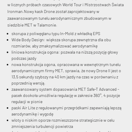
w licznych próbach czasowych World Tour i Mistrzostwach Świata
Ironman.Nowy kask Drone został zaprojektowany w
zaawansowanym tunelu aerodynamicznym zbudowanym w
siedzibie MET w Talamonie.
skorupa z poliwęglanu typu In-Mold z wkładką EPS
Wide Body Design: większa skorupa zewnętrzna dla obu
KryptoFlex Key Cable
rozmiarów, aby zmaksymalizować aerodynamikę
liniowa konstrukcja ogona: pozwala na niższą pozycję głowy
podczas jazdy
34,90 zł*
89,00 zł*
nowa konstrukcja ogona, opracowana w wewnętrznym tunelu
aerodynamicznym firmy MET, sprawia, że ​​nowy Drone II jest o
13,5 sekundy szybszy na 40 km jazdy na czas w porównaniu z
poprzednią wersją.
zaawansowany system dopasowania MET Safe-T Advanced -
pasek dookoła umożliwia regulację w zakresie 360°, 4 pozycje
regulacji w pionie
paski Air Lite z regulowanymi przegródkami zapewniają lepszą
aerodynamikę i wygodę
wloty o niskim oporze rozmieszczone strategicznie w celu
zmniejszenia turbulencji powietrza