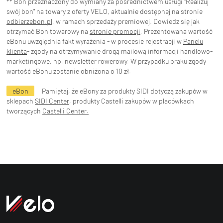
** Bon przeznaczony do wymiany za pośrednictwem usługi "Realizuj
swój bon" na towary z oferty VELO, aktualnie dostępnej na stronie
odbierzebon.pl
, w ramach sprzedaży premiowej. Dowiedz się jak
otrzymać Bon towarowy na
stronie promocji
. Prezentowana wartość
eBonu uwzględnia fakt wyrażenia - w procesie rejestracji w
Panelu
klienta
- zgody na otrzymywanie drogą mailową informacji handlowo-
marketingowe, np. newsletter rowerowy. W przypadku braku zgody
wartość eBonu zostanie obniżona o 10 zł.
eBon
Pamiętaj, że eBony za produkty SIDI dotyczą zakupów w
sklepach
SIDI Center
, produkty Castelli zakupów w placówkach
tworzących
Castelli Center.