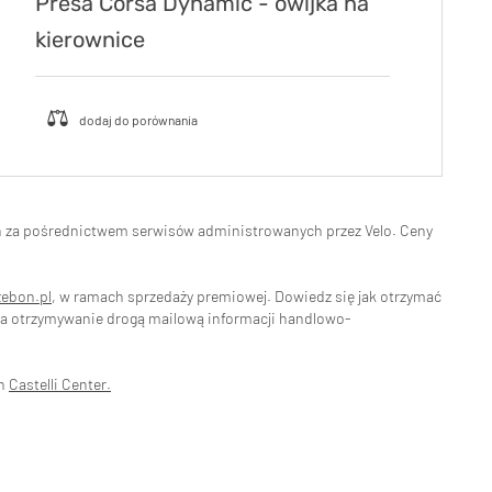
Presa Corsa Dynamic - owijka na
kierownice
eń za pośrednictwem serwisów administrowanych przez Velo. Ceny
zebon.pl
, w ramach sprzedaży premiowej. Dowiedz się jak otrzymać
na otrzymywanie drogą mailową informacji handlowo-
ch
Castelli Center.