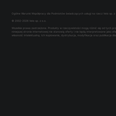
Ogólne Warunki Współpracy dla Podmiotów świadczących usługi na rzecz Velo sp. z 
© 2002-2026 Velo sp. z o.o.
Wszelkie prawa zastrzeżone. Produkty w rzeczywistości mogą różnić się od tych p
niniejszej stronie internetowej nie stanowią oferty i nie będą interpretowane jako 
własność intelektualną. Ich kopiowanie, dystrybucja, modyfikacja oraz publikacja d