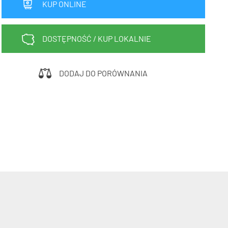
KUP ONLINE
Sprawdź teraz >>>
34,90 zł*
89,00 zł*
elce amortyzowane
elce sztywne
DOSTĘPNOŚĆ / KUP LOKALNIE
DODAJ DO PORÓWNANIA