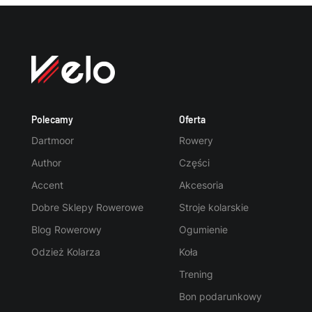
Polecamy
Oferta
Dartmoor
Rowery
Author
Części
Accent
Akcesoria
Dobre Sklepy Rowerowe
Stroje kolarskie
Blog Rowerowy
Ogumienie
Odzież Kolarza
Koła
Trening
Bon podarunkowy