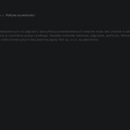
o.o.
Polityka prywatności
.
rzedstawionych na zdjęciach. Specyfikacja przedstawianych towarów może ulec zmianie w za
oferta w rozumieniu prawa cywilnego. Wszelkie materiały tekstowe, zdjęciowe, graficzne, film
la celów komercyjnych bez pisemnej zgody Velo sp. z o.o. są zabronione.