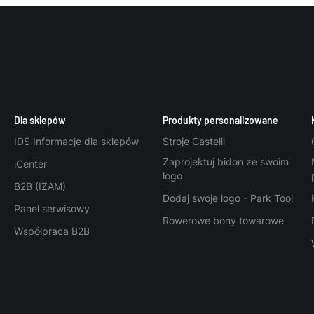
Dla sklepów
Produkty personalizowane
IDS Informacje dla sklepów
Stroje Castelli
Zaprojektuj bidon ze swoim
iCenter
logo
B2B (IZAM)
Dodaj swoje logo - Park Tool
Panel serwisowy
Rowerowe bony towarowe
Współpraca B2B