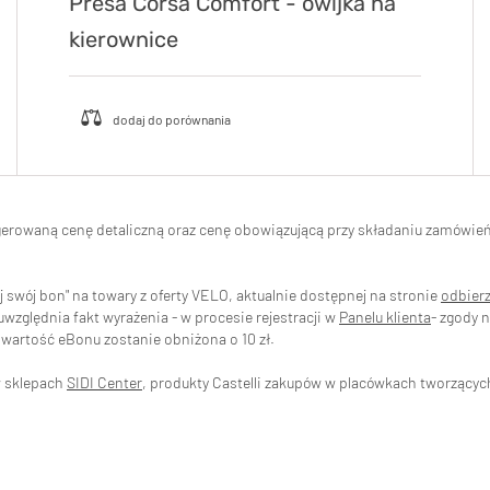
Presa Corsa Comfort - owijka na
kierownice
ugerowaną cenę detaliczną oraz cenę obowiązującą przy składaniu zamówi
swój bon" na towary z oferty VELO, aktualnie dostępnej na stronie
odbier
zględnia fakt wyrażenia - w procesie rejestracji w
Panelu klienta
- zgody 
wartość eBonu zostanie obniżona o 10 zł.
w sklepach
SIDI Center
, produkty Castelli zakupów w placówkach tworzący