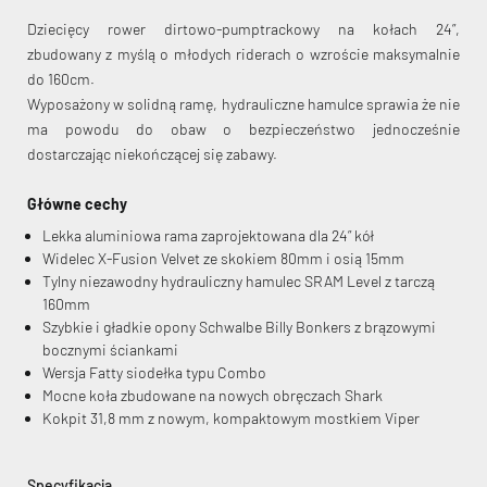
Dziecięcy rower dirtowo-pumptrackowy na kołach 24”,
zbudowany z myślą o młodych riderach o wzroście maksymalnie
do 160cm.
Wyposażony w solidną ramę, hydrauliczne hamulce sprawia że nie
ma powodu do obaw o bezpieczeństwo jednocześnie
dostarczając niekończącej się zabawy.
Główne cechy
Lekka aluminiowa rama zaprojektowana dla 24” kół
Widelec X-Fusion Velvet ze skokiem 80mm i osią 15mm
Tylny niezawodny hydrauliczny hamulec SRAM Level z tarczą
160mm
Szybkie i gładkie opony Schwalbe Billy Bonkers z brązowymi
bocznymi ściankami
Wersja Fatty siodełka typu Combo
Mocne koła zbudowane na nowych obręczach Shark
Kokpit 31,8 mm z nowym, kompaktowym mostkiem Viper
Specyfikacja