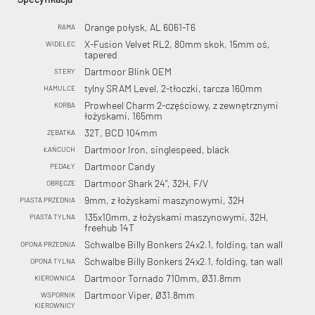
Orange połysk, AL 6061-T6
RAMA
X-Fusion Velvet RL2, 80mm skok, 15mm oś,
WIDELEC
tapered
Dartmoor Blink OEM
STERY
tylny SRAM Level, 2-tłoczki, tarcza 160mm
HAMULCE
Prowheel Charm 2-częściowy, z zewnętrznymi
KORBA
łożyskami, 165mm
32T, BCD 104mm
ZĘBATKA
Dartmoor Iron, singlespeed, black
ŁAŃCUCH
Dartmoor Candy
PEDAŁY
Dartmoor Shark 24", 32H, F/V
OBRĘCZE
9mm, z łożyskami maszynowymi, 32H
PIASTA PRZEDNIA
135x10mm, z łożyskami maszynowymi, 32H,
PIASTA TYLNA
freehub 14T
Schwalbe Billy Bonkers 24x2.1, folding, tan wall
OPONA PRZEDNIA
Schwalbe Billy Bonkers 24x2.1, folding, tan wall
OPONA TYLNA
Dartmoor Tornado 710mm, Ø31.8mm
KIEROWNICA
Dartmoor Viper, Ø31.8mm
WSPORNIK
KIEROWNICY