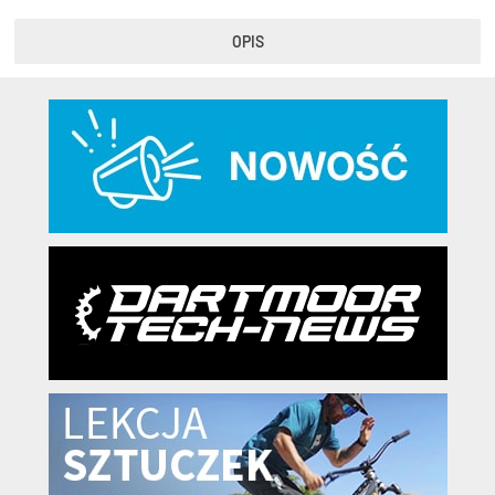
OPIS
KryptoFlex Key Cable
34,90 zł*
89,00 zł*