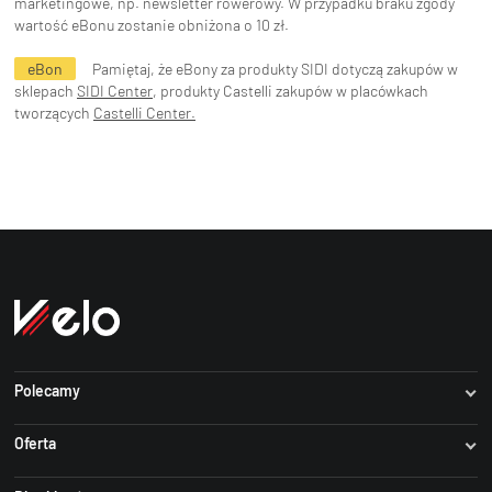
marketingowe, np. newsletter rowerowy. W przypadku braku zgody
wartość eBonu zostanie obniżona o 10 zł.
eBon
Pamiętaj, że eBony za produkty SIDI dotyczą zakupów w
sklepach
SIDI Center
, produkty Castelli zakupów w placówkach
tworzących
Castelli Center.
Polecamy
Dartmoor
Oferta
Author
Rowery