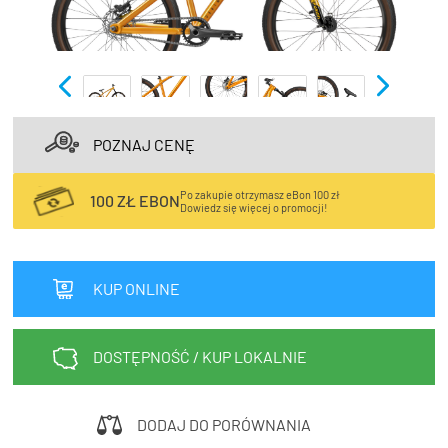
TRENING
WYPRZEDAŻ
OUTLET
NOWOŚCI
POZNAJ CENĘ
BONY
PROMOCJE
Po zakupie otrzymasz eBon 100 zł
100 ZŁ EBON
Dowiedz się więcej o promocji!
KONTAKT
Kup bon podarunkowy
EN
Zestawy opon Vittoria teraz w
KUP ONLINE
promocji z eBonem 60zł na kolejne
Kup bon podarunkowy
zakupy!
DOSTĘPNOŚĆ / KUP LOKALNIE
Sprawdź teraz >>>
DODAJ DO PORÓWNANIA