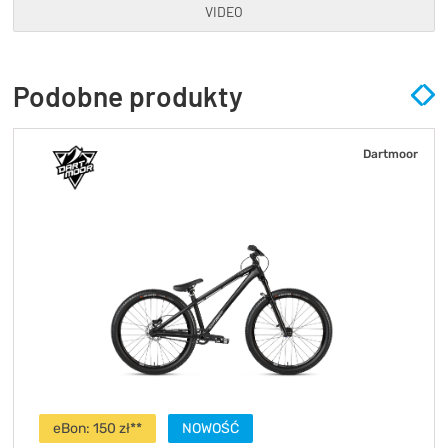
VIDEO
Podobne produkty
Dartmoor
eBon:
150
zł**
NOWOŚĆ